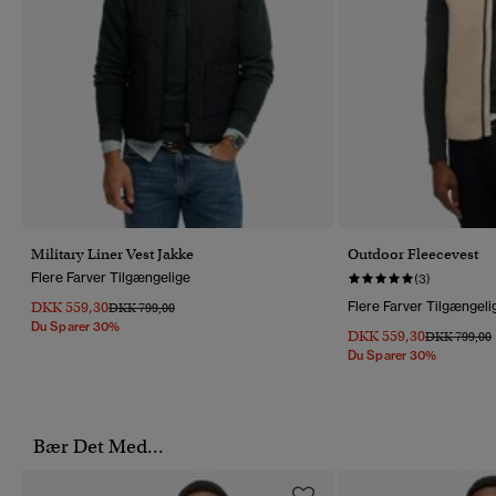
Military Liner Vest Jakke
Outdoor Fleecevest
Flere Farver Tilgængelige
(3)
DKK 559,30
Flere Farver Tilgængeli
Pris Nedsat Fra
Til
DKK 799,00
Du Sparer 30%
DKK 559,30
Pris Nedsat 
T
DKK 799,00
Du Sparer 30%
Bær Det Med...