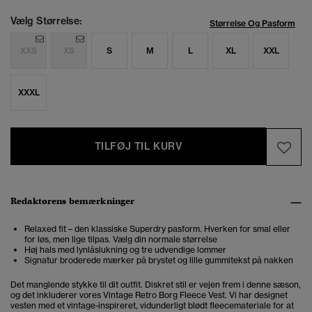
Vælg Størrelse:
Størrelse Og Pasform
XXS
XS
S
M
L
XL
XXL
XXXL
TILFØJ TIL KURV
Redaktørens bemærkninger
Relaxed fit – den klassiske Superdry pasform. Hverken for smal eller
for løs, men lige tilpas. Vælg din normale størrelse
Høj hals med lynlåslukning og tre udvendige lommer
Signatur broderede mærker på brystet og lille gummitekst på nakken
Det manglende stykke til dit outfit. Diskret stil er vejen frem i denne sæson,
og det inkluderer vores Vintage Retro Borg Fleece Vest. Vi har designet
vesten med et vintage-inspireret, vidunderligt blødt fleecemateriale for at