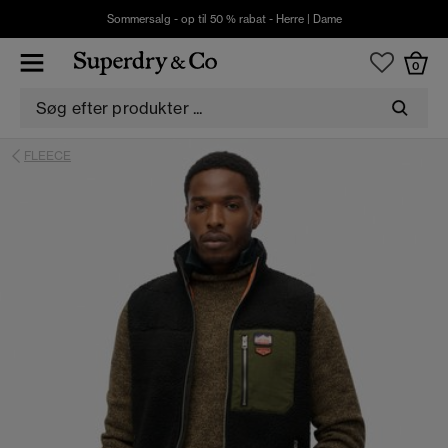
Sommersalg - op til 50 % rabat -
Herre
|
Dame
0
FLEECE