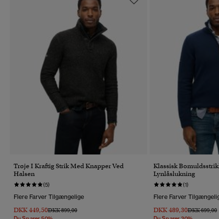
Trøje I Kraftig Strik Med Knapper Ved
Klassisk Bomuldsstrik
Halsen
Lynlåslukning
(5)
(1)
Flere Farver Tilgængelige
Flere Farver Tilgængeli
DKK 449,50
DKK 489,30
Pris Nedsat Fra
Til
Pris Nedsat 
T
DKK 899,00
DKK 699,00
Du Sparer 50%
Du Sparer 30%