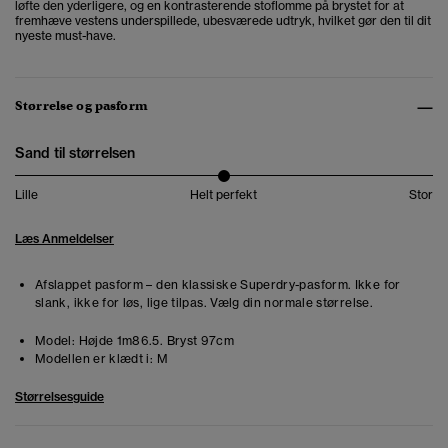
løfte den yderligere, og en kontrasterende stoflomme på brystet for at
fremhæve vestens underspillede, ubesværede udtryk, hvilket gør den til dit
nyeste must-have.
Størrelse og pasform
Sand til størrelsen
Lille
Helt perfekt
Stor
Læs Anmeldelser
Afslappet pasform – den klassiske Superdry-pasform. Ikke for
slank, ikke for løs, lige tilpas. Vælg din normale størrelse.
Model:
Højde 1m86.5. Bryst 97cm
Modellen er klædt i:
M
Størrelsesguide