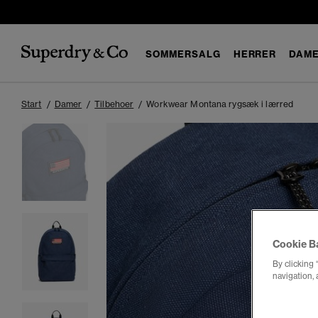
SOMMERSALG
HERRER
DAM
Start
Damer
Tilbehoer
Workwear Montana rygsæk i lærred
Cookie B
By clicking 
navigation, 