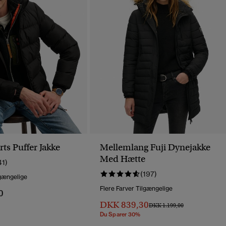
ts Puffer Jakke
Mellemlang Fuji Dynejakke
Med Hætte
41)
(197)
lgængelige
Flere Farver Tilgængelige
0
DKK 839,30
Pris Nedsat Fra
Til
DKK 1.199,00
Du Sparer 30%