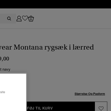
0
ear Montana rygsæk i lærred
9,00
st navy
valgt
site
se:
Størrelse Og Pasform
TILFØJ TIL KURV