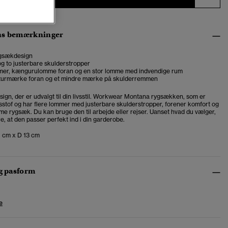
ns bemærkninger
ygsækdesign
g to justerbare skulderstropper
mer, kængurulomme foran og en stor lomme med indvendige rum
aturmærke foran og et mindre mærke på skulderremmen
sign, der er udvalgt til din livsstil. Workwear Montana rygsækken, som er
dsstof og har flere lommer med justerbare skulderstropper, forener komfort og
mme rygsæk. Du kan bruge den til arbejde eller rejser. Uanset hvad du vælger,
e, at den passer perfekt ind i din garderobe.
 cm x D 13 cm
og pasform
e