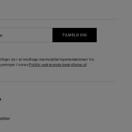
TILMELD DIG
j
dvilliger du i at modtage markedsføringsmeddelelser fra
lysninger i vores
Politik vedrørende beskyttelse af
n
gelser