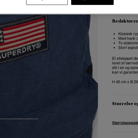
Redaktøre
Klassisk r
Med hank o
To sidelom
Stort sign
Et afslappet de
lavet af lærre
stil i en og sa
kan vi garanter
H 45 cm x B 29
Størrelse 
4
5
6
Størrelsesguid