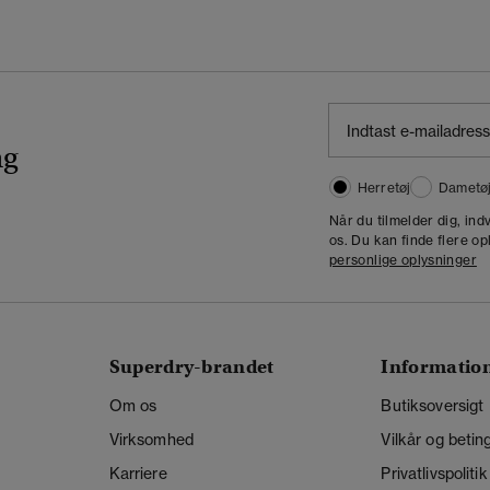
ng
Herretøj
Dametø
Når du tilmelder dig, in
os. Du kan finde flere op
personlige oplysninger
Superdry-brandet
Informatio
Om os
Butiksoversigt
Virksomhed
Vilkår og betin
Karriere
Privatlivspolitik