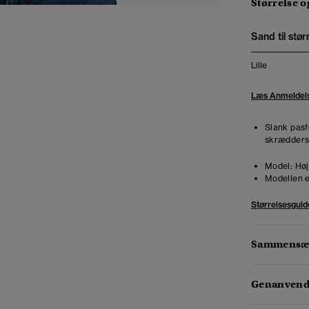
Størrelse 
Sand til stør
Lille
Læs Anmeldel
Slank pasf
skræddersy
Model:
Høj
Modellen e
Størrelsesguid
Sammensæt
Genanvendt