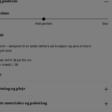
og pasform
relsen
Helt perfekt
Stor
ser
orm – designet til at sidde tættere på kroppen og give et mere
et look.
de 1m74. Bryst 80 cm
r klædt i:
38
e
ning og pleje
e materialer og polstring