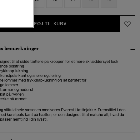
TILFØJ TIL KURV
ns bemærkninger
designet til at sidde tættere på kroppen for et mere skræddersyet look
nde polstring
trykknap-lukning
kunstpels-kant og snøreregulering
e lommer med trykknap-lukning og let børstet for
ige lommer
d ærmer og nederst
ekst på ryggen
mærke på ærmet
og stilfuld hele sæsonen med vores Everest Hættejakke. Fremstillet i den
t med kunstpels-kant på hætten, er den designet til at matche alt, hvad du
asser nemt ind i din livsstil.