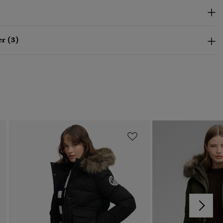
r (3)