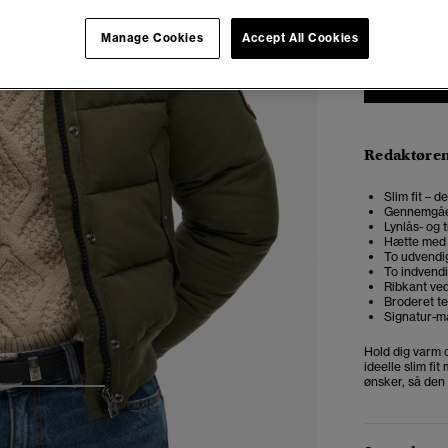
Manage Cookies
Accept All Cookies
Redaktøre
Slim fit – 
Gennemgåe
Lynlås- og 
Hætte med 
To udvendig
To indvend
Ribkant ve
Broderet t
Signatur-
Hold dig varm 
ideelle slim fi
ønsker, så den p
3
4
5