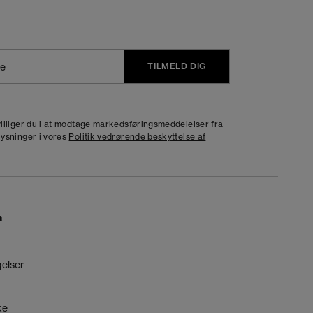
TILMELD DIG
j
dvilliger du i at modtage markedsføringsmeddelelser fra
lysninger i vores
Politik vedrørende beskyttelse af
n
gelser
ke