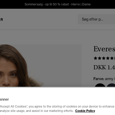
Sommersalg - op til 50 % rabat -
Herre
|
Dame
ER
Everes
DKK 1.4
Farve:
army 
anner
Vælg Størrel
“Accept All Cookies”, you agree to the storing of cookies on your device to enhance 
analyze site usage, and assist in our marketing efforts.
Cookie Policy
34
3