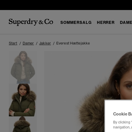
SOMMERSALG
HERRER
DAM
Start
Damer
Jakker
Everest Hættejakke
Cookie B
By clicking 
navigation, 