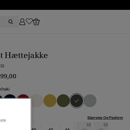
0
t Hættejakke
(3)
99,00
khaki
valgt
se:
Størrelse Og Pasform
site
6
38
40
42
44
46
48