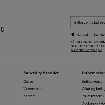
ng
Herretøj
Dametø
Når du tilmelder dig, in
os. Du kan finde flere op
personlige oplysninger
Superdry-brandet
Informatio
Om os
Butiksoversigt
Virksomhed
Vilkår og betin
Karriere
Privatlivspolitik
Cookiesamtyk