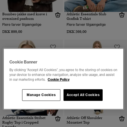
Bomber-jakke med krave i
Athletic Essentials Slub
oversized pasform
Grafisk T-shirt
Flere farver tilgængelige
Flere farver tilgængelige
DKK 899,00
DKK 269,00
Cookie Banner
By clicking “Accept All Cookies”, you agree to the storing of cookies on
your device to enhance site navigation, analyze site usage, and assist
in our marketing efforts.
Cookie Policy
Manage Cookies
Accept All Cookies
Athletic Essentials Stribet
Athletic Off Shoulder
Rugby Top i Cropped
Mønstret Top
Længde