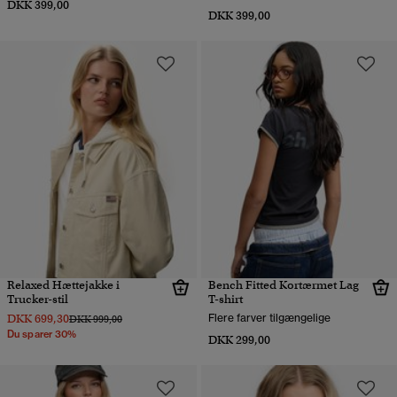
DKK 399,00
DKK 399,00
Relaxed Hættejakke i
Bench Fitted Kortærmet Lag
Trucker-stil
T-shirt
DKK 699,30
Flere farver tilgængelige
Pris nedsat fra
til
DKK 999,00
Du sparer 30%
DKK 299,00