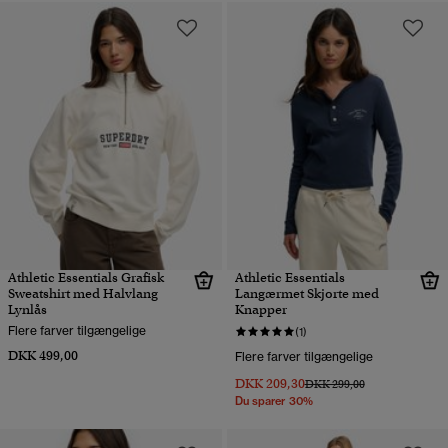
Athletic Essentials Grafisk
Athletic Essentials
Sweatshirt med Halvlang
Langærmet Skjorte med
Lynlås
Knapper
Flere farver tilgængelige
(1)
DKK 499,00
Flere farver tilgængelige
DKK 209,30
Pris nedsat fra
til
DKK 299,00
Du sparer 30%