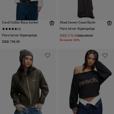
Cord Collar Barn Jacket
Maxi Jersey Cami Kjole
Flere farver tilgængelige
(2)
Flere farver tilgængelige
DKK 279,30
Pris nedsat fra
til
DKK 399,00
Du sparer 30%
DKK 799,00