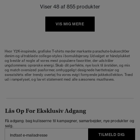
Viser 48 af 855 produkter
VIS MIG MERE
Hvor Y2K-inspirede, grafiske T-shirts møder markante parachute-bukser,90er
denim og ultrabløde college-styles i bomuldsjersey. Udvalget er håndplukket
og består af nogle af vores mest populære favoritter, der udstråler
ungdommens oprørske energi. Skab dit perfekte, nye look til årstiden, og mix
og match oversized pasformer, omhyggeligt designede hættetrøjer og
sweatshirts eller trendy overtøj fra vores evigt fornyende jakkekollektion. Træd
ud i rampelyset, og lav et statement med alle sæsonens musthaves.
Lås Op For Eksklusiv Adgang
Få adgang: bag kulisserne til kampagner, samarbejder, nye produkter og
salg.
TILMELD DIG