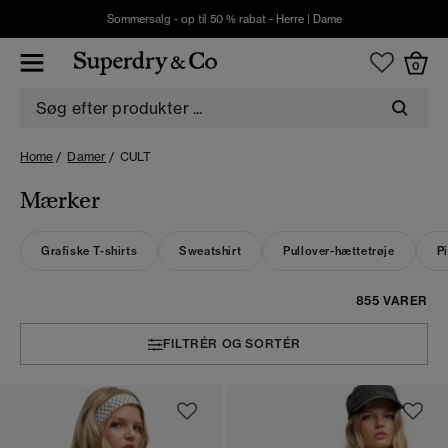
Sommersalg - op til 50 % rabat -
Herre
|
Dame
0
Home
Damer
CULT
Mærker
Grafiske T-shirts
Sweatshirt
Pullover-hættetrøje
Pi
855 VARER
FILTRÉR OG SORTÉR