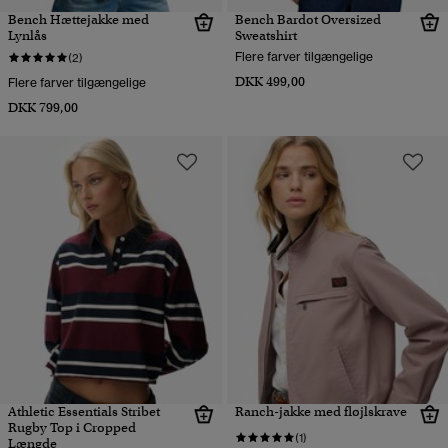
Bench Hættejakke med
Bench Bardot Oversized
Lynlås
Sweatshirt
Flere farver tilgængelige
(2)
DKK 499,00
Flere farver tilgængelige
DKK 799,00
Athletic Essentials Stribet
Ranch-jakke med fløjlskrave
Rugby Top i Cropped
(1)
Længde