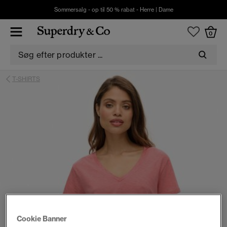
Sommersalg - op til 50 % rabat -
Herre
|
Dame
0
T-SHIRTS
Cookie Banner