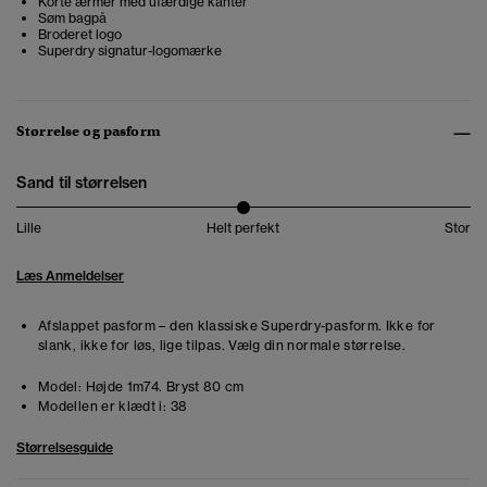
Korte ærmer med ufærdige kanter
Søm bagpå
Broderet logo
Superdry signatur-logomærke
Størrelse og pasform
Sand til størrelsen
Lille
Helt perfekt
Stor
Læs Anmeldelser
Afslappet pasform – den klassiske Superdry-pasform. Ikke for
slank, ikke for løs, lige tilpas. Vælg din normale størrelse.
Model:
Højde 1m74. Bryst 80 cm
Modellen er klædt i:
38
Størrelsesguide