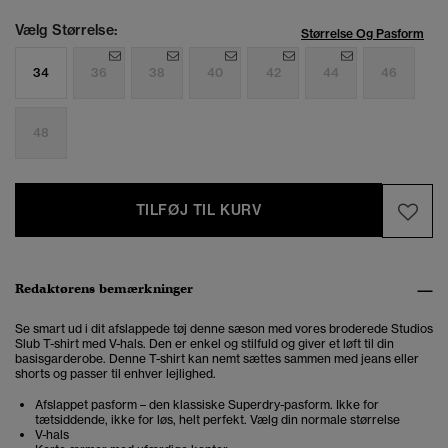
Vælg Størrelse:
Størrelse Og Pasform
34
36
38
40
42
44
46
48
TILFØJ TIL KURV
Redaktørens bemærkninger
Se smart ud i dit afslappede tøj denne sæson med vores broderede Studios
Slub T-shirt med V-hals. Den er enkel og stilfuld og giver et løft til din
basisgarderobe. Denne T-shirt kan nemt sættes sammen med jeans eller
shorts og passer til enhver lejlighed.
Afslappet pasform – den klassiske Superdry-pasform. Ikke for
tætsiddende, ikke for løs, helt perfekt. Vælg din normale størrelse
V-hals