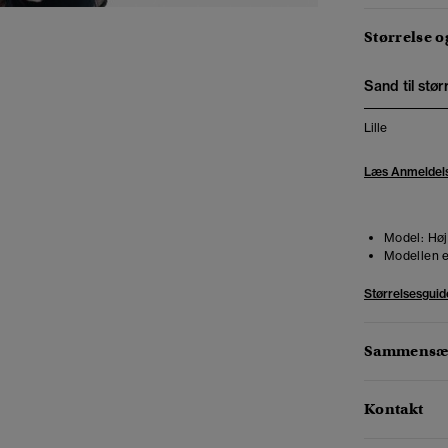
Størrelse 
Sand til stør
Lille
Læs Anmeldel
Model:
Høj
Modellen e
Størrelsesguid
Sammensæt
Kontakt