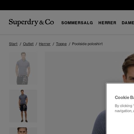
SOMMERSALG
HERRER
DAM
Start
Outlet
Herrer
Toppe
Poolside poloshirt
Cookie B
By clicking 
navigation, 