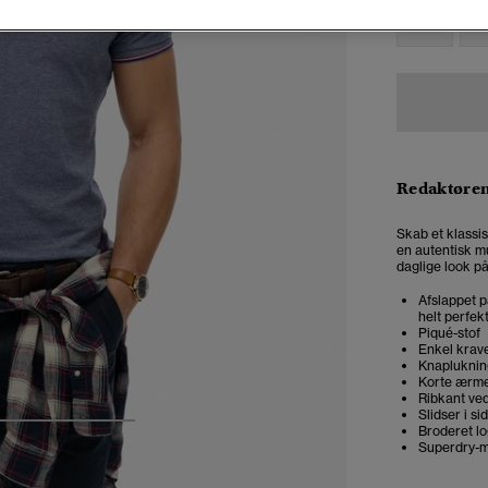
XXS
X
Redaktøre
Skab et klassis
en autentisk m
daglige look på
Afslappet p
helt perfek
Piqué-stof
Enkel krav
Knapluknin
Korte ærm
Ribkant ve
Slidser i si
Broderet l
4
5
6
Superdry-