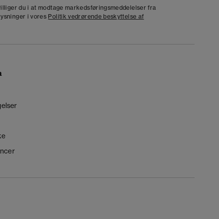
dvilliger du i at modtage markedsføringsmeddelelser fra
lysninger i vores
Politik vedrørende beskyttelse af
n
gelser
ke
ncer