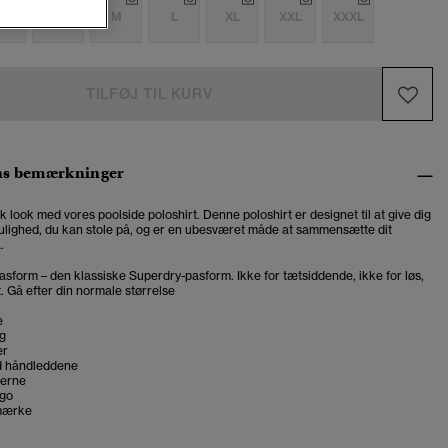
S
S
M
L
XL
XXL
XXXL
TILFØJ TIL KURV
ns bemærkninger
k look med vores poolside poloshirt. Denne poloshirt er designet til at give dig
ulighed, du kan stole på, og er en ubesværet måde at sammensætte dit
.
asform – den klassiske Superdry-pasform. Ikke for tætsiddende, ikke for løs,
t. Gå efter din normale størrelse
e
g
er
d håndleddene
derne
ogo
mærke