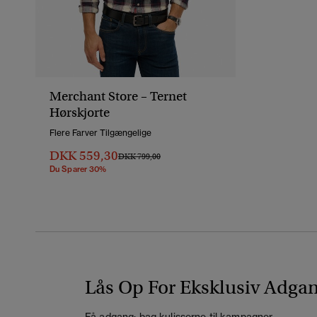
Merchant Store – Ternet
Hørskjorte
Flere Farver Tilgængelige
DKK 559,30
Pris Nedsat Fra
Til
DKK 799,00
Du Sparer 30%
Lås Op For Eksklusiv Adga
Få adgang: bag kulisserne til kampagner,