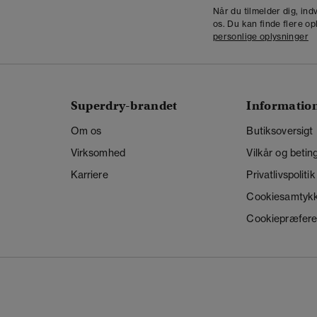
Når du tilmelder dig, in
os. Du kan finde flere op
personlige oplysninger
Superdry-brandet
Informatio
Om os
Butiksoversigt
Virksomhed
Vilkår og betin
Karriere
Privatlivspolitik
Cookiesamtyk
Cookiepræfere