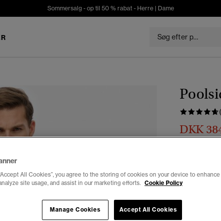
Sommersalg - op til 50 % rabat -
Herre
|
Dame
ER
Poolsi
DKK 38
Du sparer 30%
Farve:
royal 
anner
“Accept All Cookies”, you agree to the storing of cookies on your device to enhance 
analyze site usage, and assist in our marketing efforts.
Cookie Policy
Vælg Størrel
Manage Cookies
Accept All Cookies