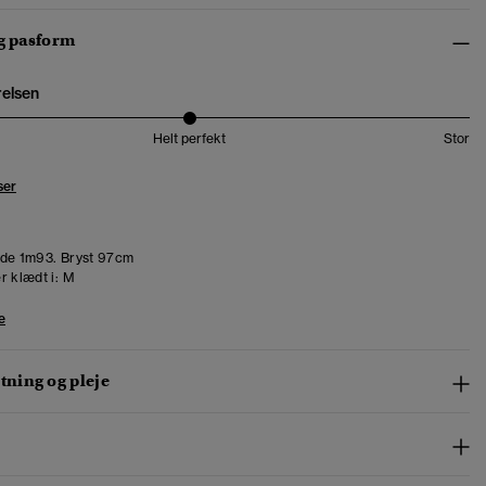
og pasform
relsen
Helt perfekt
Stor
ser
de 1m93. Bryst 97cm
r klædt i:
M
e
ning og pleje