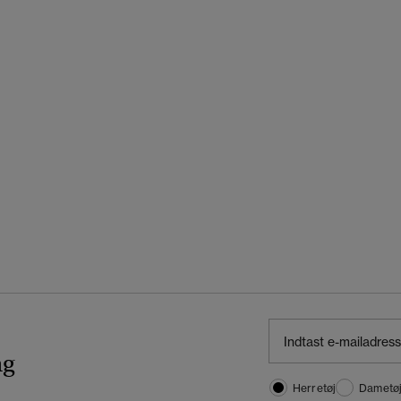
ng
Herretøj
Dametø