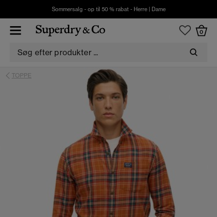
Sommersalg - op til 50 % rabat -
Herre
|
Dame
0
TOPPE