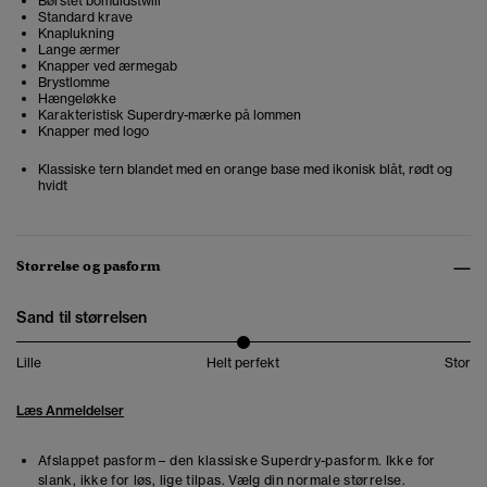
Børstet bomuldstwill
Standard krave
Knaplukning
Lange ærmer
Knapper ved ærmegab
Brystlomme
Hængeløkke
Karakteristisk Superdry-mærke på lommen
Knapper med logo
Klassiske tern blandet med en orange base med ikonisk blåt, rødt og
hvidt
Størrelse og pasform
Sand til størrelsen
Lille
Helt perfekt
Stor
Læs Anmeldelser
Afslappet pasform – den klassiske Superdry-pasform. Ikke for
slank, ikke for løs, lige tilpas. Vælg din normale størrelse.