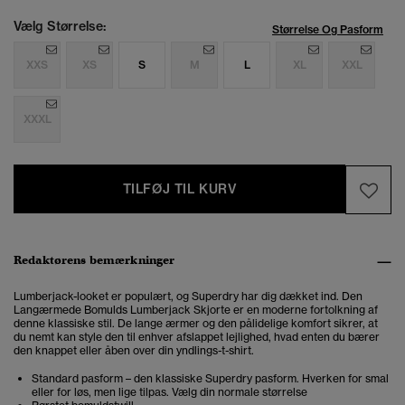
Vælg Størrelse:
Størrelse Og Pasform
XXS
XS
S
M
L
XL
XXL
XXXL
TILFØJ TIL KURV
Redaktørens bemærkninger
Lumberjack-looket er populært, og Superdry har dig dækket ind. Den
Langærmede Bomulds Lumberjack Skjorte er en moderne fortolkning af
denne klassiske stil. De lange ærmer og den pålidelige komfort sikrer, at
du nemt kan style den til enhver afslappet lejlighed, hvad enten du bærer
den knappet eller åben over din yndlings-t-shirt.
Standard pasform – den klassiske Superdry pasform. Hverken for smal
eller for løs, men lige tilpas. Vælg din normale størrelse