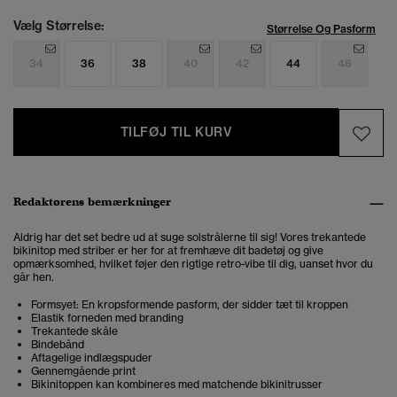
Vælg Størrelse:
Størrelse Og Pasform
34
36
38
40
42
44
46
TILFØJ TIL KURV
Redaktørens bemærkninger
Aldrig har det set bedre ud at suge solstrålerne til sig! Vores trekantede
bikinitop med striber er her for at fremhæve dit badetøj og give
opmærksomhed, hvilket føjer den rigtige retro-vibe til dig, uanset hvor du
går hen.
Formsyet: En kropsformende pasform, der sidder tæt til kroppen
Elastik forneden med branding
Trekantede skåle
Bindebånd
Aftagelige indlægspuder
Gennemgående print
Bikinitoppen kan kombineres med matchende bikinitrusser