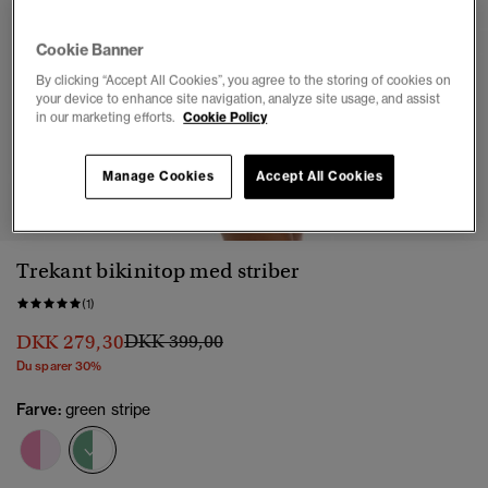
Cookie Banner
By clicking “Accept All Cookies”, you agree to the storing of cookies on
your device to enhance site navigation, analyze site usage, and assist
in our marketing efforts.
Cookie Policy
1
2
3
4
5
6
7
Manage Cookies
Accept All Cookies
Trekant bikinitop med striber
(1)
Pris nedsat fra
til
DKK 279,30
DKK 399,00
Du sparer 30%
Farve:
green stripe
valgt