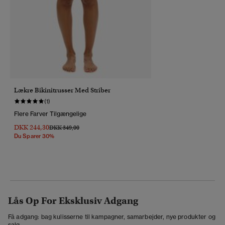
Lækre Bikinitrusser Med Striber
(1)
Flere Farver Tilgængelige
DKK 244,30
Pris Nedsat Fra
Til
DKK 349,00
Du Sparer 30%
Lås Op For Eksklusiv Adgang
Få adgang: bag kulisserne til kampagner, samarbejder, nye produkter og
salg.