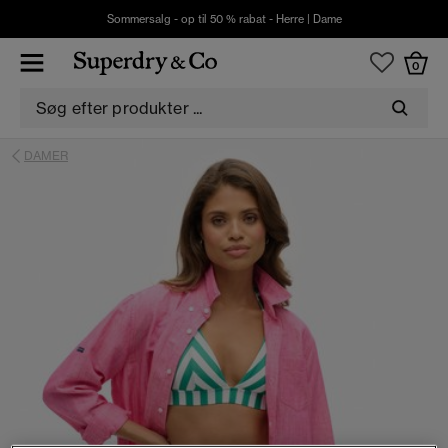
Sommersalg - op til 50 % rabat -
Herre
|
Dame
0
DAMER