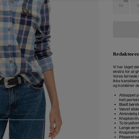
34
3
Redaktøre
Vi har taget de
ekstra for at g
Vores ternede s
ikke kanaliser
og kombiner d
Afslappet p
helt perfek
Blødt børst
Vævet sild
Almindelig 
Knapluknin
4
5
6
7
To brystlo
Lange ærm
Knapmanch
Plisseret b