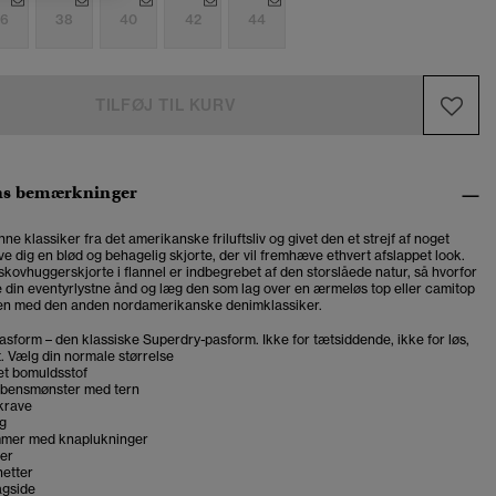
6
38
40
42
44
TILFØJ TIL KURV
ns bemærkninger
nne klassiker fra det amerikanske friluftsliv og givet den et strejf af noget
ive dig en blød og behagelig skjorte, der vil fremhæve ethvert afslappet look.
kovhuggerskjorte i flannel er indbegrebet af den storslåede natur, så hvorfor
e din eventyrlystne ånd og læg den som lag over en ærmeløs top eller camitop
en med den anden nordamerikanske denimklassiker.
asform – den klassiske Superdry-pasform. Ikke for tætsiddende, ikke for løs,
t. Vælg din normale størrelse
et bomuldsstof
ebensmønster med tern
krave
g
mmer med knaplukninger
er
etter
agside