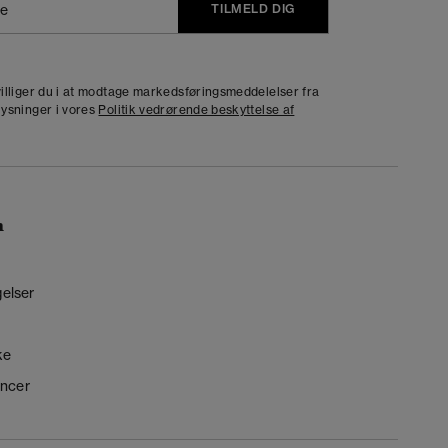
TILMELD DIG
j
dvilliger du i at modtage markedsføringsmeddelelser fra
lysninger i vores
Politik vedrørende beskyttelse af
n
gelser
ke
ncer