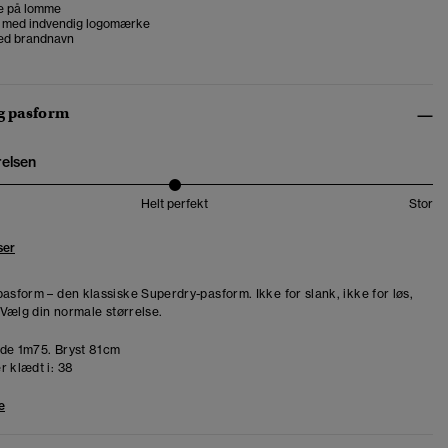
 på lomme
 med indvendig logomærke
ed brandnavn
og pasform
relsen
Helt perfekt
Stor
ser
pasform – den klassiske Superdry-pasform. Ikke for slank, ikke for løs,
. Vælg din normale størrelse.
de 1m75. Bryst 81cm
r klædt i:
38
e