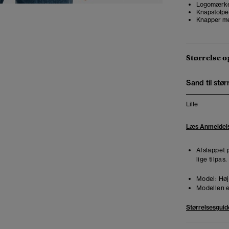
Logomærke
Knapstolpe
Knapper m
Størrelse 
Sand til stør
Lille
Læs Anmeldel
Afslappet 
lige tilpas
Model:
Høj
Modellen e
Størrelsesguid