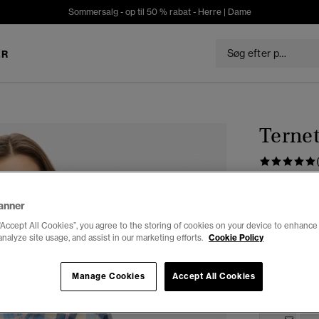
Sommersalg - op til 50 % rabat -
Herre
|
Dame
ER
Ternet
DKK 19
Du sparer 50%
anner
“Accept All Cookies”, you agree to the storing of cookies on your device to enhance 
Farve:
class
analyze site usage, and assist in our marketing efforts.
Cookie Policy
Manage Cookies
Accept All Cookies
Vælg Størrel