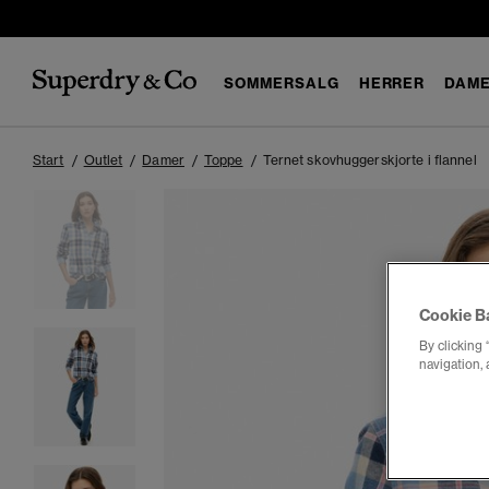
SOMMERSALG
HERRER
DAM
Start
Outlet
Damer
Toppe
Ternet skovhuggerskjorte i flannel
Cookie B
By clicking 
navigation, 