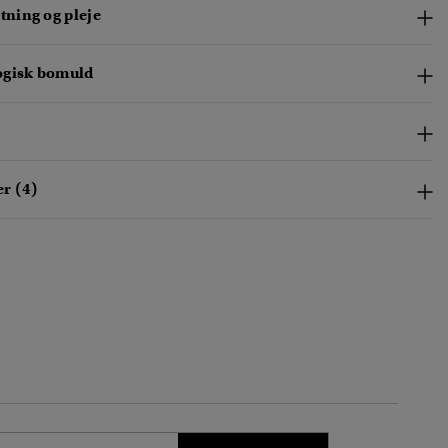
ning og pleje
ogisk bomuld
r (4)