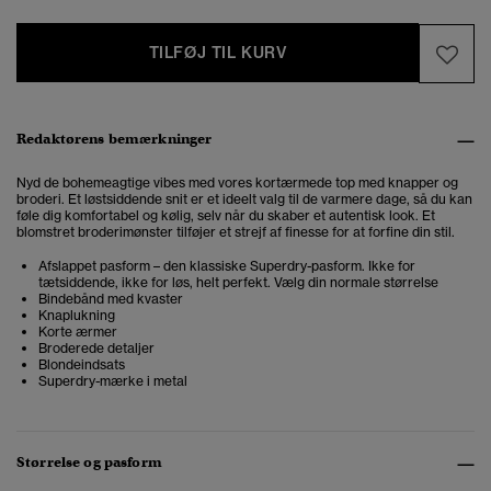
TILFØJ TIL KURV
Redaktørens bemærkninger
Nyd de bohemeagtige vibes med vores kortærmede top med knapper og
broderi. Et løstsiddende snit er et ideelt valg til de varmere dage, så du kan
føle dig komfortabel og kølig, selv når du skaber et autentisk look. Et
blomstret broderimønster tilføjer et strejf af finesse for at forfine din stil.
Afslappet pasform – den klassiske Superdry-pasform. Ikke for
tætsiddende, ikke for løs, helt perfekt. Vælg din normale størrelse
Bindebånd med kvaster
Knaplukning
Korte ærmer
Broderede detaljer
Blondeindsats
Superdry-mærke i metal
Størrelse og pasform