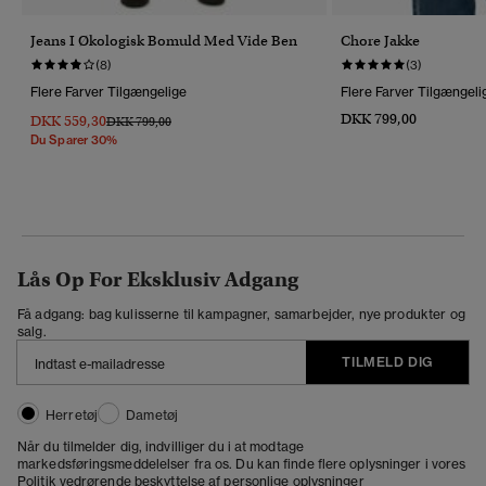
Jeans I Økologisk Bomuld Med Vide Ben
Chore Jakke
(8)
(3)
Flere Farver Tilgængelige
Flere Farver Tilgængeli
DKK 799,00
DKK 559,30
Pris Nedsat Fra
Til
DKK 799,00
Du Sparer 30%
Lås Op For Eksklusiv Adgang
Få adgang: bag kulisserne til kampagner, samarbejder, nye produkter og
salg.
TILMELD DIG
Herretøj
Dametøj
Når du tilmelder dig, indvilliger du i at modtage
markedsføringsmeddelelser fra os. Du kan finde flere oplysninger i vores
Politik vedrørende beskyttelse af personlige oplysninger