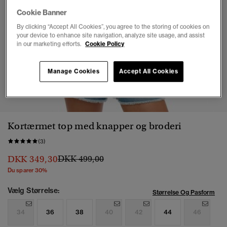
Cookie Banner
By clicking “Accept All Cookies”, you agree to the storing of cookies on
your device to enhance site navigation, analyze site usage, and assist
in our marketing efforts.
Cookie Policy
Manage Cookies
Accept All Cookies
1
2
3
4
Kortærmet top med knapper og broderi
(3)
Pris nedsat fra
til
DKK 349,30
DKK 499,00
Du sparer 30%
Vælg Størrelse:
Størrelse Og Pasform
34
36
38
40
42
44
46