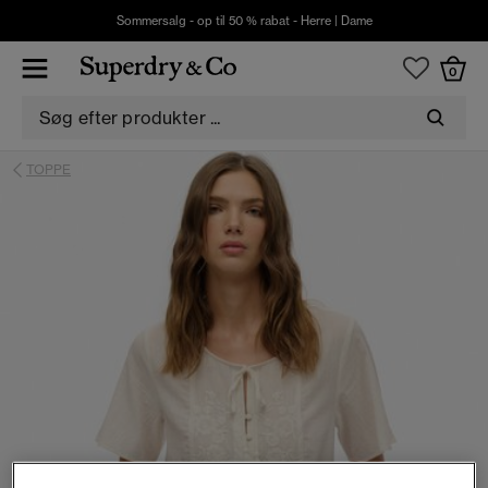
Sommersalg - op til 50 % rabat -
Herre
|
Dame
0
TOPPE