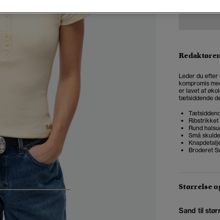
Redaktøre
Leder du efter 
kompromis med
er lavet af øko
tætsiddende des
Tætsiddend
Ribstrikket 
Rund halsu
Små skuld
Knapdetalj
Broderet S
Størrelse 
4
5
6
7
Sand til stør