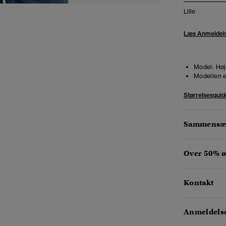
Lille
Læs Anmeldel
Model:
Høj
Modellen e
Størrelsesguid
Sammensæt
Over 50% ø
Kontakt
Anmeldelse