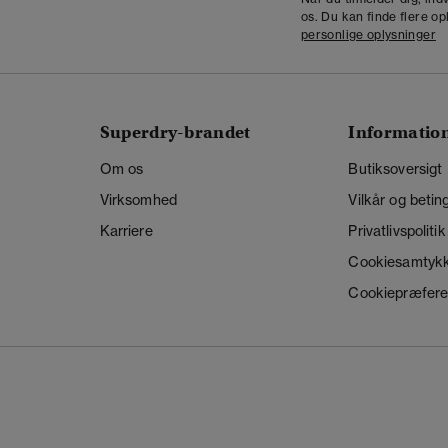
os. Du kan finde flere op
personlige oplysninger
Superdry-brandet
Informatio
Om os
Butiksoversigt
Virksomhed
Vilkår og betin
Karriere
Privatlivspolitik
Cookiesamtyk
Cookiepræfere