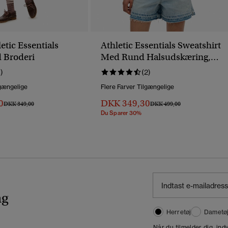
etic Essentials
Athletic Essentials Sweatshirt
 Broderi
Med Rund Halsudskæring,
Tone I Tone-Design Og
1)
(2)
Applikation.
lgængelige
Flere Farver Tilgængelige
0
DKK 349,30
Pris Nedsat Fra
Til
Pris Nedsat Fra
Til
DKK 349,00
DKK 499,00
Du Sparer 30%
ng
Herretøj
Dametø
Når du tilmelder dig, in