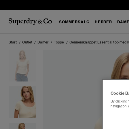
SOMMERSALG
HERRER
DAM
Start
Outlet
Damer
Toppe
Gennemknappet Essential top med 
Cookie B
By clicking 
navigation, 