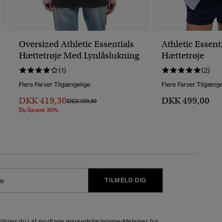
Oversized Athletic Essentials
Athletic Essent
Hættetrøje Med Lynlåslukning
Hættetrøje
(1)
(2)
Flere Farver Tilgængelige
Flere Farver Tilgænge
DKK 419,30
DKK 499,00
Pris Nedsat Fra
Til
DKK 599,00
Du Sparer 30%
TILMELD DIG
j
dvilliger du i at modtage markedsføringsmeddelelser fra