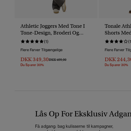
Athletic Joggers Med Tone I
Tonale Athl
Tone-Design, Broderi Og
Shorts Med
Brede Ben
(1)
(
Flere Farver Tilgængelige
Flere Farver Ti
DKK 349,30
DKK 244,3
Pris Nedsat Fra
Til
DKK 499,00
Du Sparer 30%
Du Sparer 30%
Lås Op For Eksklusiv Adga
Få adgang: bag kulisserne til kampagner,