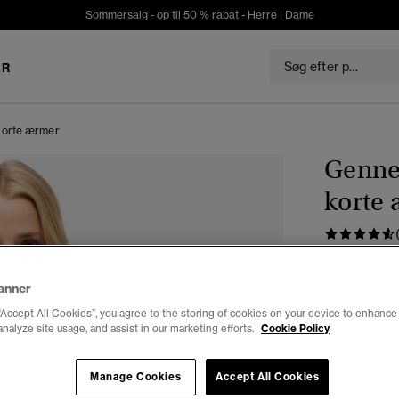
Sommersalg - op til 50 % rabat -
Herre
|
Dame
ER
korte ærmer
Genne
korte
DKK 14
Du sparer 50%
anner
“Accept All Cookies”, you agree to the storing of cookies on your device to enhance 
Vælg Størrel
analyze site usage, and assist in our marketing efforts.
Cookie Policy
34
3
Manage Cookies
Accept All Cookies