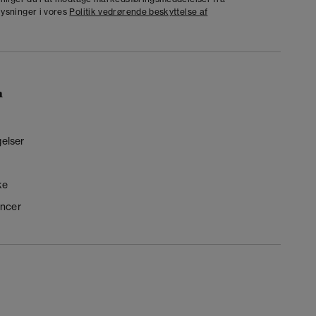
lysninger i vores
Politik vedrørende beskyttelse af
n
gelser
ke
ncer