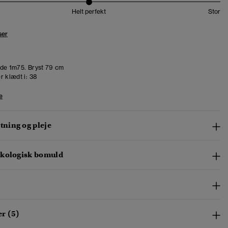
Helt perfekt
Stor
ser
de 1m75. Bryst 79 cm
r klædt i:
38
e
ning og pleje
kologisk bomuld
r (5)