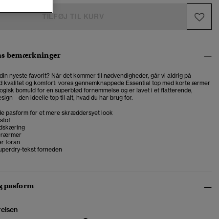
TILFØJ TIL KURV
ns bemærkninger
din nyeste favorit? Når det kommer til nødvendigheder, går vi aldrig på
 kvalitet og komfort: vores gennemknappede Essential top med korte ærmer
logisk bomuld for en superblød fornemmelse og er lavet i et flatterende,
ign – den ideelle top til alt, hvad du har brug for.
e pasform for et mere skræddersyet look
stof
dskæring
erærmer
er foran
uperdry-tekst forneden
og pasform
relsen