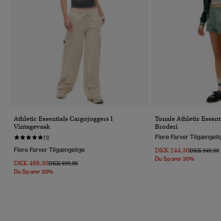
Athletic Essentials Cargojoggers I
Tonale Athletic Essen
Vintagevask
Broderi
Flere Farver Tilgængeli
(1)
Flere Farver Tilgængelige
DKK 244,30
Pris Nedsat 
T
DKK 349,00
Du Sparer 30%
DKK 489,30
Pris Nedsat Fra
Til
DKK 699,00
Du Sparer 30%