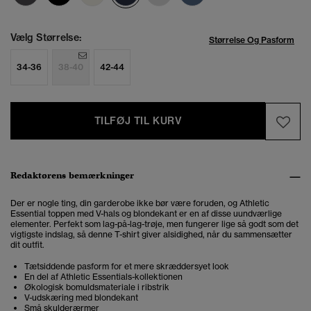
Vælg Størrelse:
Størrelse Og Pasform
34-36
38-40
42-44
TILFØJ TIL KURV
Redaktørens bemærkninger
Der er nogle ting, din garderobe ikke bør være foruden, og Athletic
Essential toppen med V-hals og blondekant er en af disse uundværlige
elementer. Perfekt som lag-på-lag-trøje, men fungerer lige så godt som det
vigtigste indslag, så denne T-shirt giver alsidighed, når du sammensætter
dit outfit.
Tætsiddende pasform for et mere skræddersyet look
En del af Athletic Essentials-kollektionen
Økologisk bomuldsmateriale i ribstrik
V-udskæring med blondekant
Små skulderærmer