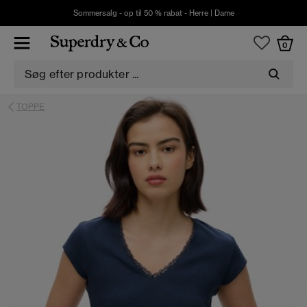
Sommersalg - op til 50 % rabat -
Herre
|
Dame
0
TOPPE