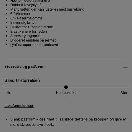
Hætte med elastiksnøre
Dobbelt tovejslynlås
Manchetter, der kan justeres med burrebånd
6 forlommer
Enkelt ærmelomme
Indvendig krave
Quiltet for i krop og ærme
Elastiksnøre forneden
Superdry-logoprint
Broderet emblem på ærmet
Lynlåstapper med brandnavn
Størrelse og pasform
Sand til størrelsen
Lille
Helt perfekt
Stor
Læs Anmeldelser
Slank pasform – designet til at sidde tættere på kroppen og give et
mere skræddersyet look.