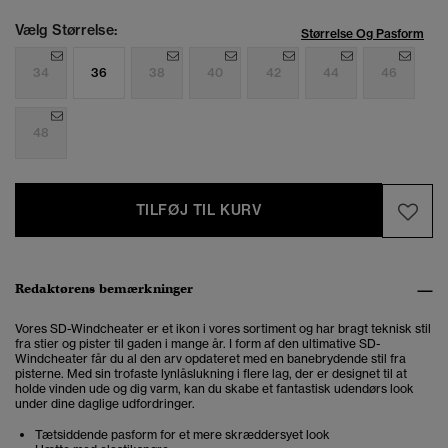
Vælg Størrelse:
Størrelse Og Pasform
34
36
38
40
42
44
46
48
TILFØJ TIL KURV
Redaktørens bemærkninger
Vores SD-Windcheater er et ikon i vores sortiment og har bragt teknisk stil
fra stier og pister til gaden i mange år. I form af den ultimative SD-
Windcheater får du al den arv opdateret med en banebrydende stil fra
pisterne. Med sin trofaste lynlåslukning i flere lag, der er designet til at
holde vinden ude og dig varm, kan du skabe et fantastisk udendørs look
under dine daglige udfordringer.
Tætsiddende pasform for et mere skræddersyet look