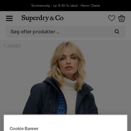
Sommersalg - op til 50 % rabat -
Herre
|
Dame
0
JAKKER
Cookie Banner