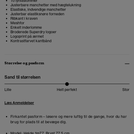
To lynlåslommer
Justerbare manchetter med hægtelukning
Elastiske, indvendige manchetter
Justerbar elastiksnøre forneden
Ribkant i kraven
Meshfor
Enkelt inderlomme
Broderede Superdry logoer
Logoprint på ærmet
Kontrastfarvet kantbånd
Størrelse og pasform
Sand til størrelsen
Lille
Helt perfekt
Stor
Læs Anmeldelser
Firkantet pasform – løsere og mere luftig til de gange, hvor du har
brug for plads til at bevæge dig.
Model:
Højde 1m77. Bryst 77.5 cm