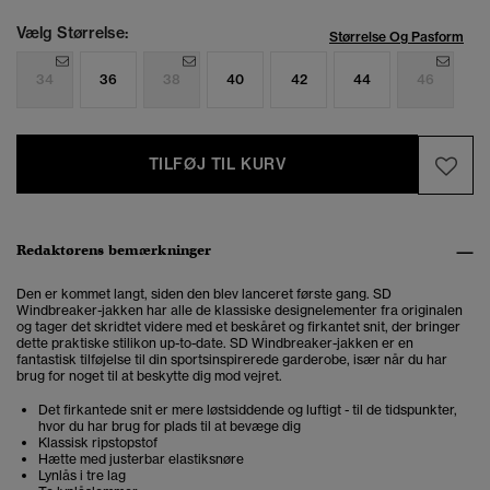
Vælg Størrelse:
Størrelse Og Pasform
34
36
38
40
42
44
46
TILFØJ TIL KURV
Redaktørens bemærkninger
Den er kommet langt, siden den blev lanceret første gang. SD
Windbreaker-jakken har alle de klassiske designelementer fra originalen
og tager det skridtet videre med et beskåret og firkantet snit, der bringer
dette praktiske stilikon up-to-date. SD Windbreaker-jakken er en
fantastisk tilføjelse til din sportsinspirerede garderobe, især når du har
brug for noget til at beskytte dig mod vejret.
Det firkantede snit er mere løstsiddende og luftigt - til de tidspunkter,
hvor du har brug for plads til at bevæge dig
Klassisk ripstopstof
Hætte med justerbar elastiksnøre
Lynlås i tre lag