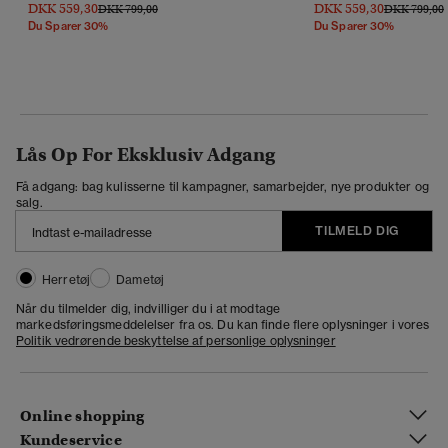
DKK 559,30
DKK 559,30
Pris Nedsat Fra
Til
Pris Nedsat 
T
DKK 799,00
DKK 799,00
Du Sparer 30%
Du Sparer 30%
Lås Op For Eksklusiv Adgang
Få adgang: bag kulisserne til kampagner, samarbejder, nye produkter og
salg.
TILMELD DIG
Herretøj
Dametøj
Når du tilmelder dig, indvilliger du i at modtage
markedsføringsmeddelelser fra os. Du kan finde flere oplysninger i vores
Politik vedrørende beskyttelse af personlige oplysninger
Online shopping
Kundeservice