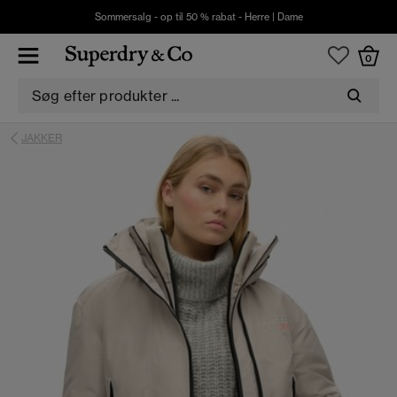
Sommersalg - op til 50 % rabat -
Herre
|
Dame
0
JAKKER