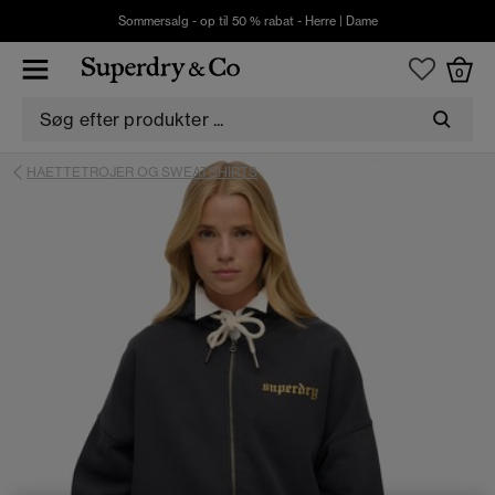
Sommersalg - op til 50 % rabat -
Herre
|
Dame
0
HAETTETROJER OG SWEATSHIRTS