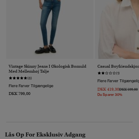
Vintage Skinny Jeans I Økologisk Bomuld
Casual Boyfriendskjor
Med Mellemhøj Talje
(1)
(8)
Flere Farver Tilgængeli
Flere Farver Tilgængelige
DKK 419,30
Pris Nedsat 
T
DKK 599,00
DKK 799,00
Du Sparer 30%
Lås Op For Eksklusiv Adgang