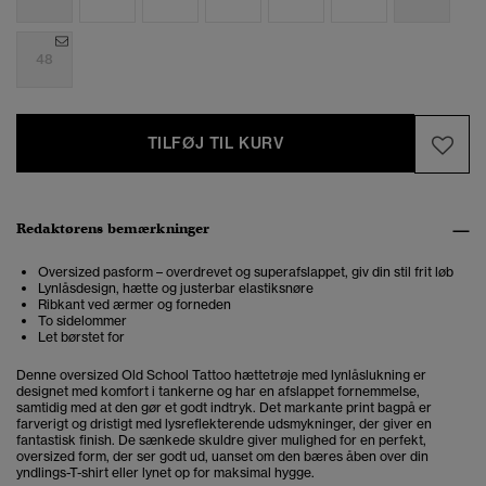
48
TILFØJ TIL KURV
Redaktørens bemærkninger
Oversized pasform – overdrevet og superafslappet, giv din stil frit løb
Lynlåsdesign, hætte og justerbar elastiksnøre
Ribkant ved ærmer og forneden
To sidelommer
Let børstet for
Denne oversized Old School Tattoo hættetrøje med lynlåslukning er
designet med komfort i tankerne og har en afslappet fornemmelse,
samtidig med at den gør et godt indtryk. Det markante print bagpå er
farverigt og dristigt med lysreflekterende udsmykninger, der giver en
fantastisk finish. De sænkede skuldre giver mulighed for en perfekt,
oversized form, der ser godt ud, uanset om den bæres åben over din
yndlings-T-shirt eller lynet op for maksimal hygge.