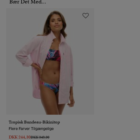
Bær Det Med...
Tropisk Bandeau-Bikinitop
Flere Farver Tilgængelige
DKK 244,30
Pris Nedsat Fra
Til
DKK 349,00