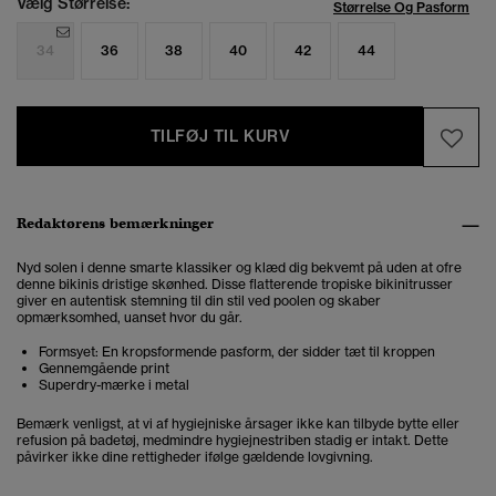
Vælg Størrelse:
Størrelse Og Pasform
34
36
38
40
42
44
TILFØJ TIL KURV
Redaktørens bemærkninger
Nyd solen i denne smarte klassiker og
klæd dig bekvemt på uden at ofre
denne bikinis dristige skønhed. Disse flatterende
tropiske bikinitrusser
giver en autentisk stemning til din stil ved poolen og skaber
opmærksomhed, uanset hvor du går.
Formsyet: En kropsformende pasform, der sidder tæt til kroppen
Gennemgående print
Superdry-mærke i metal
Bemærk venligst, at vi af hygiejniske årsager ikke kan tilbyde bytte eller
refusion på badetøj, medmindre hygiejnestriben stadig er intakt. Dette
påvirker ikke dine rettigheder ifølge gældende lovgivning.