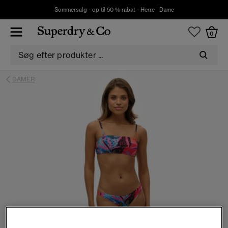
Sommersalg - op til 50 % rabat -
Herre
|
Dame
0
DAMER