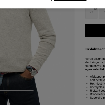
Vælg Størrel
XS
Redaktøre
Vores Essential
der bringer raf
gennemsyret af
egen autentiske
Afslappet p
helt perfek
Høj, ribstri
Kort lynlås
Ribkant ve
4
5
6
7
Broderet S
Superdry-