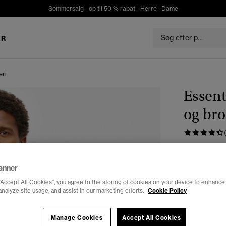
Sommersalg - op til 50 % rabat -
Herre
|
Dame
ER
eri
Essent
og bro
DKK 41
Du sparer 30%
anner
Farve:
athlet
“Accept All Cookies”, you agree to the storing of cookies on your device to enhance 
analyze site usage, and assist in our marketing efforts.
Cookie Policy
Manage Cookies
Accept All Cookies