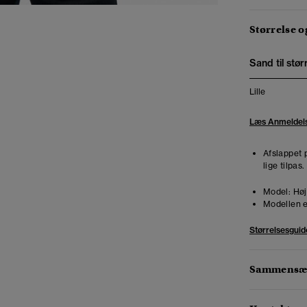
Størrelse 
Sand til stør
Lille
Læs Anmeldel
Afslappet 
lige tilpas
Model:
Høj
Modellen e
Størrelsesguid
Sammensæt