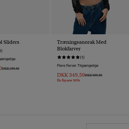
l Sliders
Træningsanorak Med
Blokfarver
8)
(1)
lgængelige
Flere Farver Tilgængelige
0
Pris Nedsat Fra
Til
DKK 299,00
DKK 349,50
Pris Nedsat Fra
Til
DKK 699,00
Du Sparer 50%