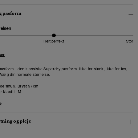
og pasform
relsen
Helt perfekt
Stor
ser
pasform – den klassiske Superdry-pasform. Ikke for slank, ikke for løs,
. Vælg din normale størrelse.
de 1m89. Bryst 97cm
r klædt i:
M
e
ning og pleje