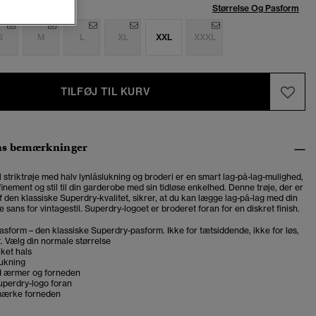
se:
Størrelse Og Pasform
S
M
L
XL
XXL
XXXL
TILFØJ TIL KURV
ns bemærkninger
 striktrøje med halv lynlåslukning og broderi er en smart lag-på-lag-mulighed,
finement og stil til din garderobe med sin
tidløse enkelhed
. Denne trøje, der er
 den klassiske Superdry-kvalitet, sikrer, at du kan lægge lag-på-lag med din
 sans for vintagestil.
Superdry-logoet er broderet foran for en diskret finish.
asform – den klassiske Superdry-pasform. Ikke for tætsiddende, ikke for løs,
t. Vælg din normale størrelse
kket hals
lukning
d ærmer og forneden
uperdry-logo foran
mærke forneden