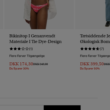
Bikinitop I Genanvendt
Tætsiddende Je
Materiale I Tie Dye-Design
Økologisk Bo
Mellemhøj Talj
(1)
(7)
Flere Farver Tilgængelige
Flere Farver Tilgænge
DKK 174,30
DKK 399,50
Pris Nedsat Fra
Til
Pris 
DKK 249,00
DKK 
Du Sparer 30%
Du Sparer 50%