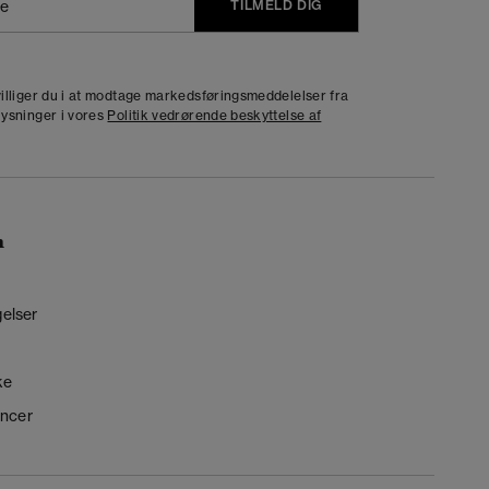
TILMELD DIG
j
dvilliger du i at modtage markedsføringsmeddelelser fra
lysninger i vores
Politik vedrørende beskyttelse af
n
gelser
ke
ncer