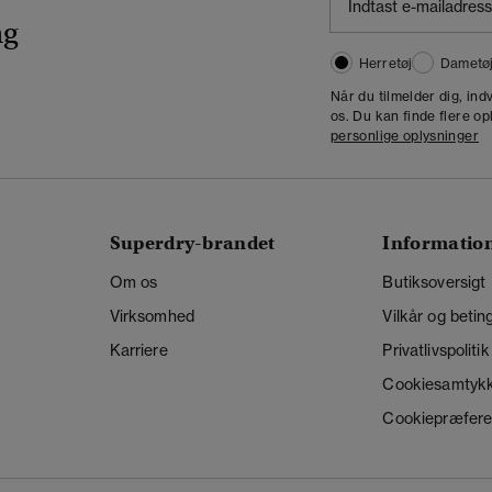
ng
Herretøj
Dametø
Når du tilmelder dig, in
os. Du kan finde flere op
personlige oplysninger
Superdry-brandet
Informatio
Om os
Butiksoversigt
Virksomhed
Vilkår og betin
Karriere
Privatlivspolitik
Cookiesamtyk
Cookiepræfere