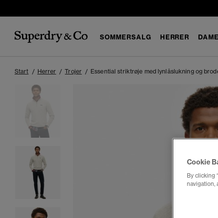
SOMMERSALG
HERRER
DAM
Start
Herrer
Trojer
Essential striktrøje med lynlåslukning og brod
Cookie B
By clicking 
navigation, 