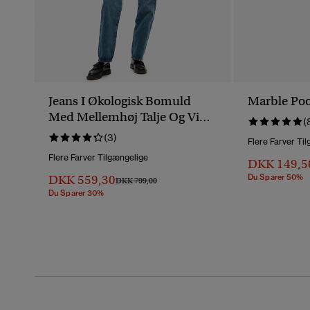
Jeans I Økologisk Bomuld
Marble Poo
Med Mellemhøj Talje Og Vide
(
Ben
(3)
Flere Farver Ti
Flere Farver Tilgængelige
DKK 149,5
DKK 559,30
Du Sparer 50%
Pris Nedsat Fra
Til
DKK 799,00
Du Sparer 30%