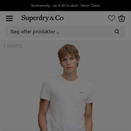
Sommersalg - op til 50 % rabat -
Herre
|
Dame
0
SHORTS