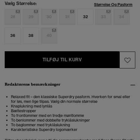
Vælg Størrelse:
Størrelse Og Pasform
28
29
30
31
32
33
34
36
38
40
TILFØJ TIL KURV
Redaktørens bemærkninger
Relaxed fit – den klassiske Superdry pasform. Hverken for smal eller
for løs, men lige tilpas. Vælg din normale størrelse
Knaplukning med lynlås
Bæltestropper
To frontlommer med en tredje møntlomme
To benlommer med dobbelte tryklåslukninger
To baglommer med tryklåslukning
Karakteristiske Superdry logomærker