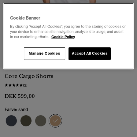
Cookie Banner
By clicking “Accept All Cookies”, you agree to the storing of cookies on
your device to enhance site navigation, analyze site usage, and assist
in our marketing efforts.
Cookie Policy
1
2
3
4
5
Manage Cookies
Accept All Cookies
Core Cargo Shorts
(2)
DKK 599,00
Farve:
sand
valgt