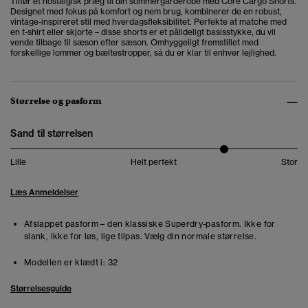
Tilfør et nostalgisk præg til din sommergarderobe med Core Cargo Shorts.
Designet med fokus på komfort og nem brug, kombinerer de en robust,
vintage-inspireret stil med hverdagsfleksibilitet. Perfekte at matche med
en t-shirt eller skjorte – disse shorts er et pålideligt basisstykke, du vil
vende tilbage til sæson efter sæson. Omhyggeligt fremstillet med
forskellige lommer og bæltestropper, så du er klar til enhver lejlighed.
Størrelse og pasform
Sand til størrelsen
Lille
Helt perfekt
Stor
Læs Anmeldelser
Afslappet pasform – den klassiske Superdry-pasform. Ikke for
slank, ikke for løs, lige tilpas. Vælg din normale størrelse.
Modellen er klædt i:
32
Størrelsesguide