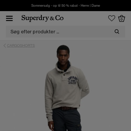
Sommersalg - op til 50 % rabat -
Herre
|
Dame
0
CARGOSHORTS