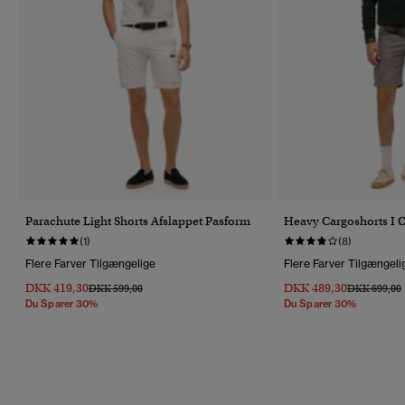
Parachute Light Shorts Afslappet Pasform
Heavy Cargoshorts I 
(1)
(8)
Flere Farver Tilgængelige
Flere Farver Tilgængeli
DKK 419,30
DKK 489,30
Pris Nedsat Fra
Til
Pris Nedsat 
T
DKK 599,00
DKK 699,00
Du Sparer 30%
Du Sparer 30%