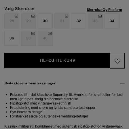
Vælg Størrelse:
Størrelse Og Pasform
28
29
30
31
32
33
34
36
38
40
TILFØJ TIL KURV
Redaktørens bemærkninger
Relaxed fit – det klassiske Superdry-fit. Hverken for smalt eller for løst,
men lige tilpas. Vælg din normale størrelse
Ripstop-stof med vintage-vasket finish
Knaplukning med snøre og lynlås samt bæltestropper
Syv-lommers design
Forstærket sæde og autentiske webbing-detaljer
Klassisk militærstil kombineret med autentisk ripstop-stof og vintage-vask