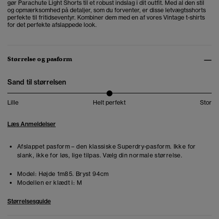
gør Parachute Light Shorts til et robust indslag i dit outfit. Med al den stil
og opmærksomhed på detaljer, som du forventer, er disse letvægtsshorts
perfekte til fritidseventyr. Kombiner dem med en af vores Vintage t-shirts
for det perfekte afslappede look.
Størrelse og pasform
Sand til størrelsen
Lille
Helt perfekt
Stor
Læs Anmeldelser
Afslappet pasform – den klassiske Superdry-pasform. Ikke for
slank, ikke for løs, lige tilpas. Vælg din normale størrelse.
Model:
Højde 1m85. Bryst 94cm
Modellen er klædt i:
M
Størrelsesguide