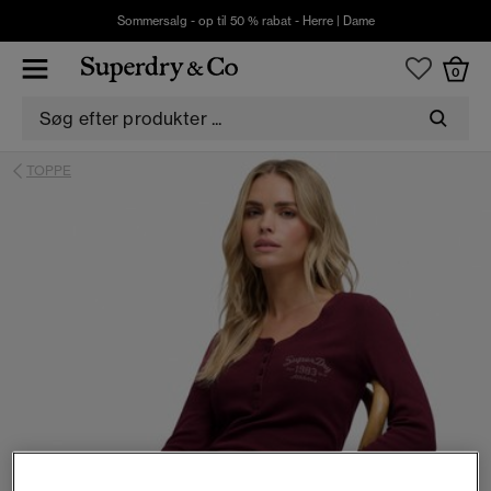
Sommersalg - op til 50 % rabat -
Herre
|
Dame
0
TOPPE