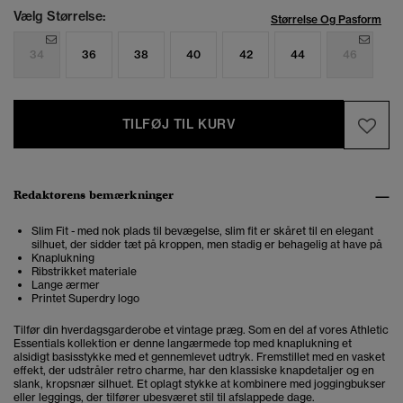
Vælg Størrelse:
Størrelse Og Pasform
34
36
38
40
42
44
46
TILFØJ TIL KURV
Redaktørens bemærkninger
Slim Fit - med nok plads til bevægelse, slim fit er skåret til en elegant
silhuet, der sidder tæt på kroppen, men stadig er behagelig at have på
Knaplukning
Ribstrikket materiale
Lange ærmer
Printet Superdry logo
Tilfør din hverdagsgarderobe et vintage præg. Som en del af vores Athletic
Essentials kollektion er denne langærmede top med knaplukning et
alsidigt basisstykke med et gennemlevet udtryk. Fremstillet med en vasket
effekt, der udstråler retro charme, har den klassiske knapdetaljer og en
slank, kropsnær silhuet. Et oplagt stykke at kombinere med joggingbukser
eller leggings, der tilfører ubesværet stil til afslappede dage.