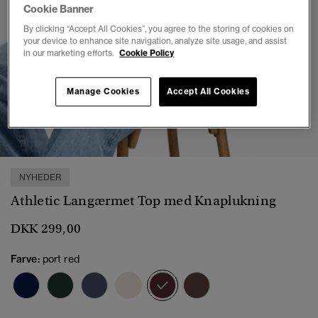
Cookie Banner
By clicking “Accept All Cookies”, you agree to the storing of cookies on
your device to enhance site navigation, analyze site usage, and assist
in our marketing efforts.
Cookie Policy
Manage Cookies
Accept All Cookies
1
2
3
4
5
6
7
NYHEDER
Athletic Langærmet Top med Knaplukning
DKK 299,00
Farve:
port red
valgt