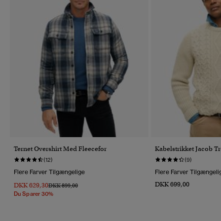
Ternet Overshirt Med Fleecefor
Kabelstrikket Jacob Tr
(12)
(9)
Flere Farver Tilgængelige
Flere Farver Tilgængeli
DKK 699,00
DKK 629,30
Pris Nedsat Fra
Til
DKK 899,00
Du Sparer 30%