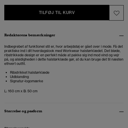
TILFØJ TIL KURV
Redaktørens bemærkninger
Indbegrebet af funktionel stil er, hvor arbejdstøj er gået over i mode. Få det
praktiske ind i dit hverdagslook med Workwear halstørklædet. Det bløde,
ribstrikkede design er en perfekt måde at pakke sig ind mod vind og vejr
på, og alsidigheden i dette halstørklæde gør, at du kan bruge det til næsten
ethvert outfit.
Ribstrikket halstørklæde
Uldblanding
Signatur-logomærke
L: 160 cm x B: 50 cm
Størrelse og pasform