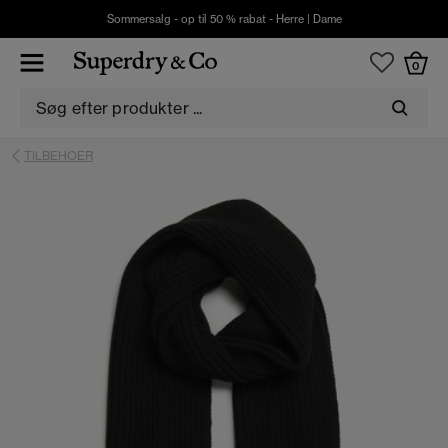
Sommersalg - op til 50 % rabat -
Herre
|
Dame
0
TILBEHOER