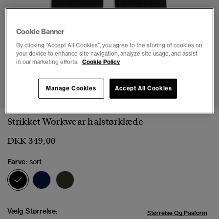
Cookie Banner
By clicking “Accept All Cookies”, you agree to the storing of cookies on
your device to enhance site navigation, analyze site usage, and assist
in our marketing efforts.
Cookie Policy
1
2
3
Manage Cookies
Accept All Cookies
Strikket Workwear halstørklæde
DKK 349,00
Farve:
sort
valgt
Vælg Størrelse:
Størrelse Og Pasform