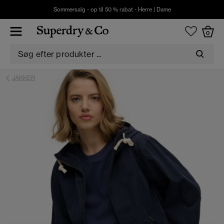
Sommersalg - op til 50 % rabat -
Herre
|
Dame
0
JAKKER