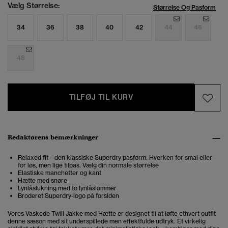
Vælg Størrelse:
Størrelse Og Pasform
34
36
38
40
42
44
46
48
TILFØJ TIL KURV
Redaktørens bemærkninger
Relaxed fit – den klassiske Superdry pasform. Hverken for smal eller
for løs, men lige tilpas. Vælg din normale størrelse
Elastiske manchetter og kant
Hætte med snøre
Lynlåslukning med to lynlåslommer
Broderet Superdry-logo på forsiden
Vores Vaskede Twill Jakke med Hætte er designet til at løfte ethvert outfit
denne sæson med sit underspillede men effektfulde udtryk. Et virkelig