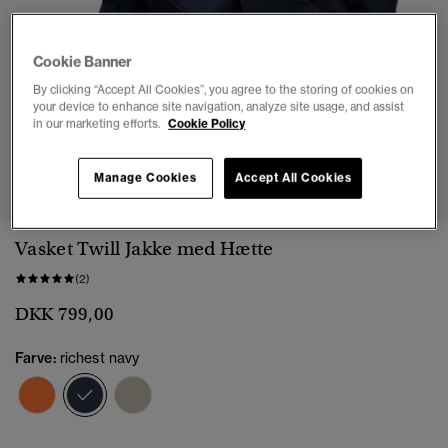
Cookie Banner
By clicking “Accept All Cookies”, you agree to the storing of cookies on
your device to enhance site navigation, analyze site usage, and assist
in our marketing efforts.
Cookie Policy
1
2
3
4
5
6
7
8
Manage Cookies
Accept All Cookies
Vasket Twill Jakke med Hætte
(2)
DKK 799,00
Farve:
richest navy
valgt