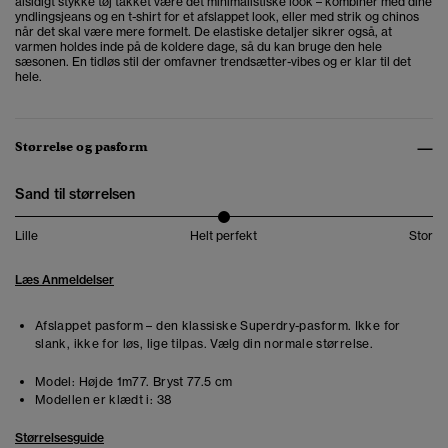
alsidigt stykke tøj takket være det minimalistiske look – kombiner med dine
yndlingsjeans og en t-shirt for et afslappet look, eller med strik og chinos
når det skal være mere formelt. De elastiske detaljer sikrer også, at
varmen holdes inde på de koldere dage, så du kan bruge den hele
sæsonen. En tidløs stil der omfavner trendsætter-vibes og er klar til det
hele.
Størrelse og pasform
Sand til størrelsen
Lille
Helt perfekt
Stor
Læs Anmeldelser
Afslappet pasform – den klassiske Superdry-pasform. Ikke for
slank, ikke for løs, lige tilpas. Vælg din normale størrelse.
Model:
Højde 1m77. Bryst 77.5 cm
Modellen er klædt i:
38
Størrelsesguide