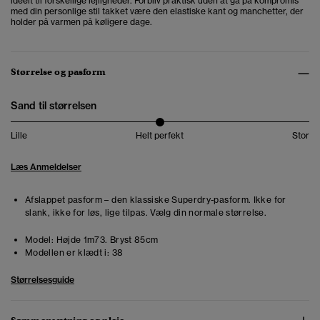
ideelt til forskellige lejligheder. Forbliv praktisk uden at gå på kompromis
med din personlige stil takket være den elastiske kant og manchetter, der
holder på varmen på køligere dage.
Størrelse og pasform
Sand til størrelsen
Lille
Helt perfekt
Stor
Læs Anmeldelser
Afslappet pasform – den klassiske Superdry-pasform. Ikke for
slank, ikke for løs, lige tilpas. Vælg din normale størrelse.
Model:
Højde 1m73. Bryst 85cm
Modellen er klædt i:
38
Størrelsesguide