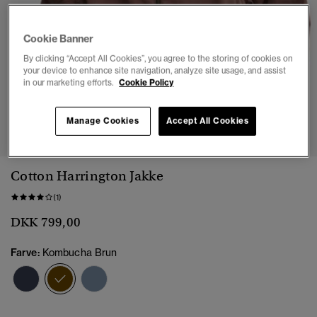
Cookie Banner
By clicking “Accept All Cookies”, you agree to the storing of cookies on
your device to enhance site navigation, analyze site usage, and assist
in our marketing efforts.
Cookie Policy
1
2
3
4
5
Manage Cookies
Accept All Cookies
Cotton Harrington Jakke
(1)
DKK 799,00
Farve:
Kombucha Brun
valgt