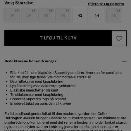
Vælg Størrelse:
Størrelse Og Pasform
34
36
38
40
42
44
46
TILFØJ TIL KURV
Redaktørens bemærkninger
Relaxed fit – den klassiske Superdry pasform. Hverken for smal eller
for løs, men lige tilpas. Vælg din normale størrelse
Dyb rullekrave med knaplukning
Lynlåslukning med dekoreret lynlåstræk
Elastiske manchetter og kant
To sidelommer med knaplukning
Broderet Superdry logo på brystet
Broderet tekst på bagsiden af kraven
En tidløs silhuet genfortolket til den moderne garderobe. Cotton
Harrington Jakken bringer klassisk stil til hverdagstøjet. Det minimalistiske
broderede logo kombineret med det rene lynlåsdesign holder looket skarpt
og kan nemt styles over en t-shirt og jeans for et afslappet look, der er