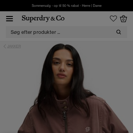
Sommersalg - op til 50 % rabat -
Herre
|
Dame
0
JAKKER