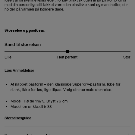
ideelt til forskellige lejligheder. Forbliv praktisk uden at gå på kompromis
med din personlige stil takket være den elastiske kant og manchetter, der
holder på varmen på køligere dage.
Størrelse og pasform
Sand til størrelsen
Lille
Helt perfekt
Stor
Læs Anmeldelser
Afslappet pasform – den klassiske Superdry-pasform. Ikke for
slank, ikke for løs, lige tilpas. Vælg din normale størrelse.
Model:
Højde 1m73. Bryst 76 cm
Modellen er klædt i:
38
Størrelsesguide