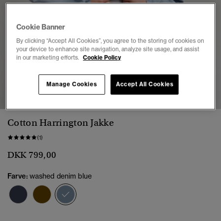
Cookie Banner
By clicking “Accept All Cookies”, you agree to the storing of cookies on
your device to enhance site navigation, analyze site usage, and assist
in our marketing efforts.
Cookie Policy
1
2
3
4
5
6
7
8
Manage Cookies
Accept All Cookies
Cotton Harrington Jakke
(1)
DKK 799,00
Farve:
washed denim blue
valgt