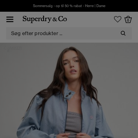
Sommersalg - op til 50 % rabat -
Herre
|
Dame
0
JAKKER