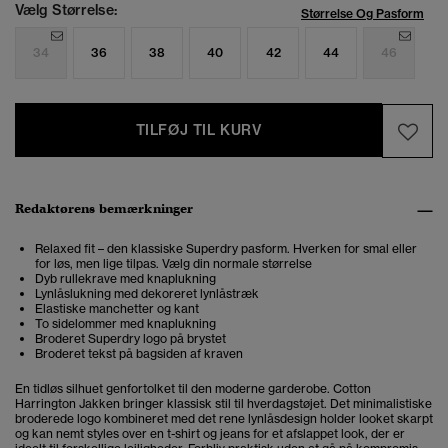
Vælg Størrelse:
Størrelse Og Pasform
34
36
38
40
42
44
46
TILFØJ TIL KURV
Redaktørens bemærkninger
Relaxed fit – den klassiske Superdry pasform. Hverken for smal eller
for løs, men lige tilpas. Vælg din normale størrelse
Dyb rullekrave med knaplukning
Lynlåslukning med dekoreret lynlåstræk
Elastiske manchetter og kant
To sidelommer med knaplukning
Broderet Superdry logo på brystet
Broderet tekst på bagsiden af kraven
En tidløs silhuet genfortolket til den moderne garderobe. Cotton
Harrington Jakken bringer klassisk stil til hverdagstøjet. Det minimalistiske
broderede logo kombineret med det rene lynlåsdesign holder looket skarpt
og kan nemt styles over en t-shirt og jeans for et afslappet look, der er