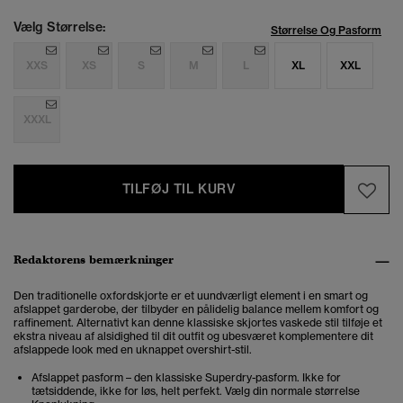
Vælg Størrelse:
Størrelse Og Pasform
XXS
XS
S
M
L
XL
XXL
XXXL
TILFØJ TIL KURV
Redaktørens bemærkninger
Den traditionelle oxfordskjorte er et uundværligt element i en smart og
afslappet garderobe, der tilbyder en pålidelig balance mellem komfort og
raffinement. Alternativt kan denne klassiske skjortes vaskede stil tilføje et
ekstra niveau af alsidighed til dit outfit og ubesværet komplementere dit
afslappede look med en uknappet overshirt-stil.
Afslappet pasform – den klassiske Superdry-pasform. Ikke for
tætsiddende, ikke for løs, helt perfekt. Vælg din normale størrelse