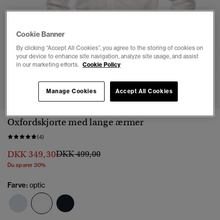
Cookie Banner
By clicking “Accept All Cookies”, you agree to the storing of cookies on
your device to enhance site navigation, analyze site usage, and assist
in our marketing efforts.
Cookie Policy
1
2
3
4
5
Manage Cookies
Accept All Cookies
Oxfordskjorte med lange ærmer
(4)
Pris nedsat fra
til
DKK 349,30
DKK 499,00
Du sparer 30%
Farve:
optic
valgt