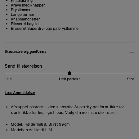
Knaplukning
Krave med knapper
Brystlomme
Lange ærmer
Knapmanchetter
Plisseret bagside
Broderet Superdry-logo på brystlomme
Størrelse og pasform
Sand til størrelsen
Lille
Helt perfekt
Stor
Læs Anmeldelser
Afslappet pasform – den klassiske Superdry-pasform. Ikke for
slank, ikke for løs, lige tilpas. Vælg din normale størrelse.
Model:
Højde 1m88. Bryst 99cm
Modellen er klædt i:
M