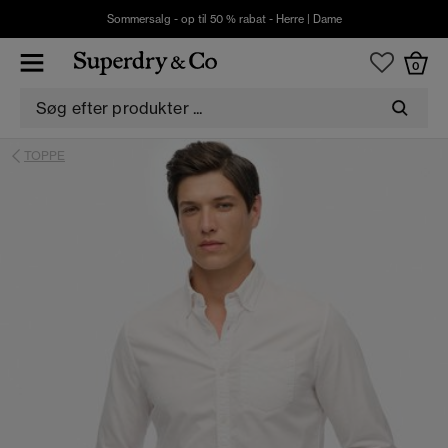
Sommersalg - op til 50 % rabat -
Herre
|
Dame
0
TOPPE