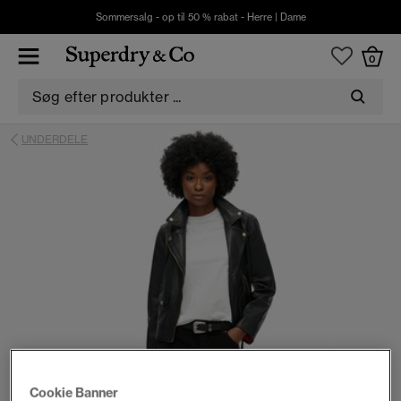
Sommersalg - op til 50 % rabat -
Herre
|
Dame
0
UNDERDELE
Cookie Banner