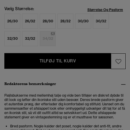
Vælg Størrelse:
Størrelse Og Pasform
26/30
26/32
28/30
28/32
30/30
30/32
32/30
32/32
34/32
TILFØJ TIL KURV
Redaktørens bemærkninger
Fløjlsbukserne med mellemhøj talje og vide ben tilføjer en diskret dybde til
dit look og løfter din ikoniske stil uden besvær.
Deres brede pasform giver
et autentisk præg, der efterlader dig komfortabel og stilfuld. Uanset om du
sammensætter et afslappet look eller omhyggeligt udvælger dit tøj for at få
en ikonisk stil, så vil dit outfit altid se selvsikkert ud. Dette afslappede
statement giver en vintagestemning og er et musthave for sæsonen.
Bred pasform. Nogle kalder det poset, nogle kalder det anti-fit, andre