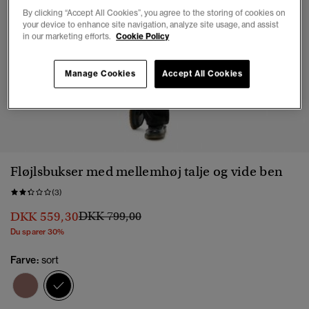
By clicking “Accept All Cookies”, you agree to the storing of cookies on
your device to enhance site navigation, analyze site usage, and assist
in our marketing efforts.
Cookie Policy
Manage Cookies
Accept All Cookies
1
2
3
4
5
Fløjlsbukser med mellemhøj talje og vide ben
(3)
Pris nedsat fra
til
DKK 559,30
DKK 799,00
Du sparer 30%
Farve:
sort
valgt