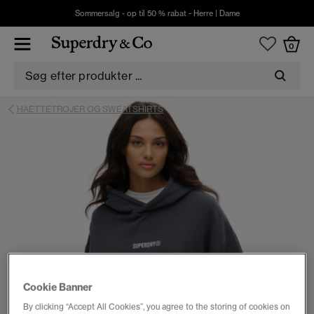
Sommersalg - op til 50 % rabat -
Herre
|
Dame
0
HAETTETROJER OG SWEATSHIRTS
Cookie Banner
By clicking “Accept All Cookies”, you agree to the storing of cookies on