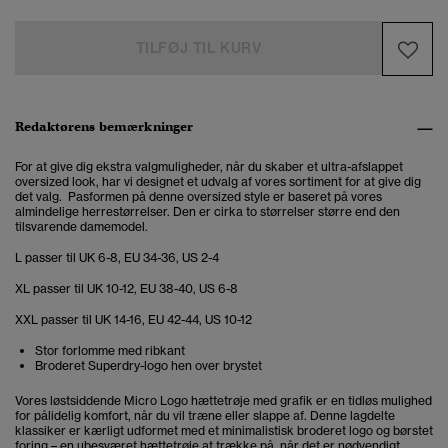
TILFØJ TIL KURV
Redaktørens bemærkninger
For at give dig ekstra valgmuligheder, når du skaber et ultra-afslappet
oversized look, har vi designet et udvalg af vores sortiment for at give dig
det valg. Pasformen på denne oversized style er baseret på vores
almindelige herrestørrelser. Den er cirka to størrelser større end den
tilsvarende damemodel.
L passer til UK 6-8, EU 34-36, US 2-4
XL passer til UK 10-12, EU 38-40, US 6-8
XXL passer til UK 14-16, EU 42-44, US 10-12
Stor forlomme med ribkant
Broderet Superdry-logo hen over brystet
Vores løstsiddende Micro Logo hættetrøje med grafik
er en tidløs mulighed
for pålidelig komfort
, når du vil træne eller slappe af.
Denne lagdelte
klassiker er kærligt udformet med et minimalistisk broderet logo og børstet
foring – en ubesværet hættetrøje at trække på, når det er nødvendigt.