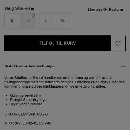
Vælg Størrelse:
Størrelse Og Pasform
S
M
L
XL
TILFØJ TIL KURV
Redaktørens bemærkninger
Vores Studios sortiment handler om minimalisme og om at hæve din
basisgarderobe med sofistikerede designs. Enkelhed er en styrke, når det
kommer til disse tidløse klipklappere, og de er lette og alsidige.
Gummipræget rem
Præget Superdry-logo
Trykt Vegan-mærke
S: UK 6-7, EU 40-41, US 7-8
M: UK 8-9, EU 42-43, US 9-10