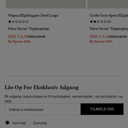
Vegan Klipklapper Med Logo
Code Core Sport Klip
(1)
(3)
Flere Farver Tilgængelige
Flere Farver Tilgængeli
DKK 174,30
DKK 174,30
Pris Nedsat Fra
Til
Pris Nedsat 
T
DKK 249,00
DKK 249,00
Du Sparer 30%
Du Sparer 30%
Lås Op For Eksklusiv Adgang
Få adgang: bag kulisserne til kampagner, samarbejder, nye produkter og
salg.
TILMELD DIG
Herretøj
Dametøj