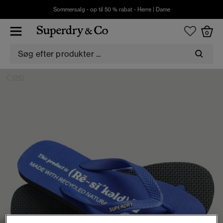
Sommersalg - op til 50 % rabat -
Herre
|
Dame
0
SKO