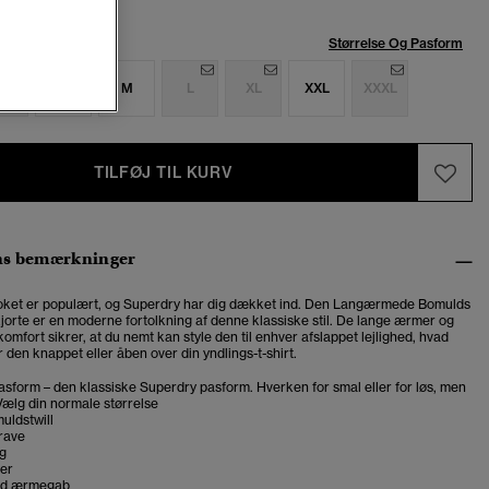
se:
Størrelse Og Pasform
S
S
M
L
XL
XXL
XXXL
TILFØJ TIL KURV
ns bemærkninger
oket er populært, og Superdry har dig dækket ind. Den Langærmede Bomulds
orte er en moderne fortolkning af denne klassiske stil. De lange ærmer og
komfort sikrer, at du nemt kan style den til enhver afslappet lejlighed, hvad
den knappet eller åben over din yndlings-t-shirt.
sform – den klassiske Superdry pasform. Hverken for smal eller for løs, men
. Vælg din normale størrelse
uldstwill
rave
g
er
ed ærmegab