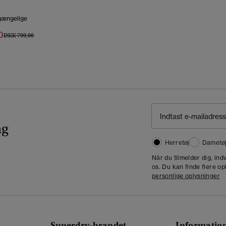
lgængelige
0
Pris Nedsat Fra
Til
DKK 799,00
ng
Herretøj
Dametø
Når du tilmelder dig, in
os. Du kan finde flere op
personlige oplysninger
Superdry-brandet
Informatio