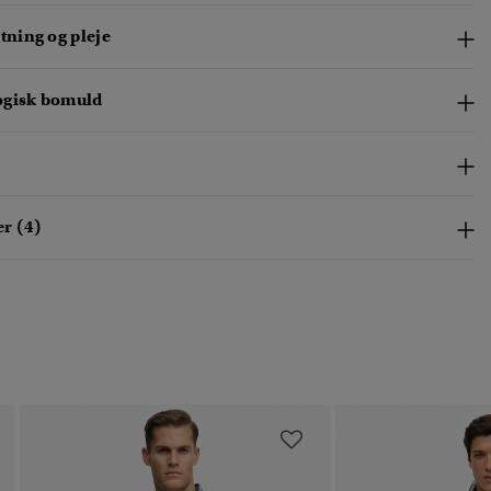
ning og pleje
ogisk bomuld
r (4)