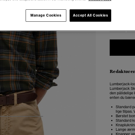
Vælg Størrel
Manage Cookies
Accept All Cookies
XXS
X
Redaktøre
Lumberjack-lo
Lumberjack Skj
den pålidelige 
enten du bærer 
Standard pa
lige tilpas
Børstet bom
4
5
6
7
Standard k
Knapluknin
Lange ærm
Knapper v