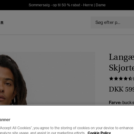
Sommersalg - op til 50 % rabat -
Herre
|
Dame
ER
Langæ
Skjort
DKK 59
Farve:
bucks
anner
“Accept All Cookies”, you agree to the storing of cookies on your device to enhance 
analyze site usage, and assist in our marketing efforts.
Cookie Policy