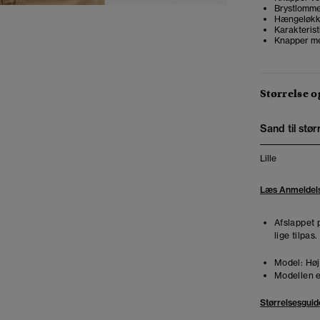
Brystlomm
Hængeløk
Karakteris
Knapper me
Størrelse 
Sand til stør
Lille
Læs Anmeldel
Afslappet 
lige tilpas
Model:
Høj
Modellen e
Størrelsesguid