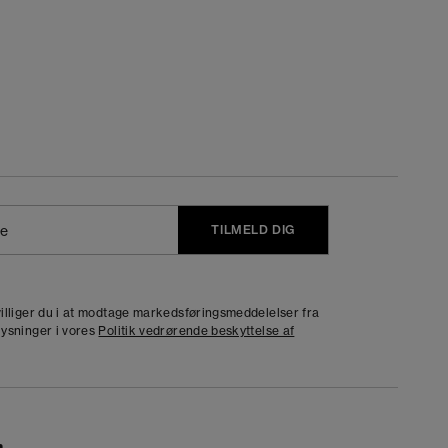
TILMELD DIG
j
dvilliger du i at modtage markedsføringsmeddelelser fra
lysninger i vores
Politik vedrørende beskyttelse af
n