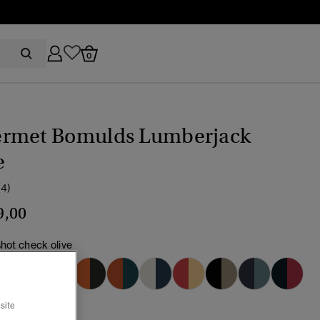
0
rmet Bomulds Lumberjack
e
(4)
9,00
hot check olive
valgt
site