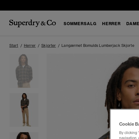
SOMMERSALG
HERRER
DAM
Start
Herrer
Skjorter
Langærmet Bomulds Lumberjack Skjorte
Cookie B
By clicking 
navigation, 