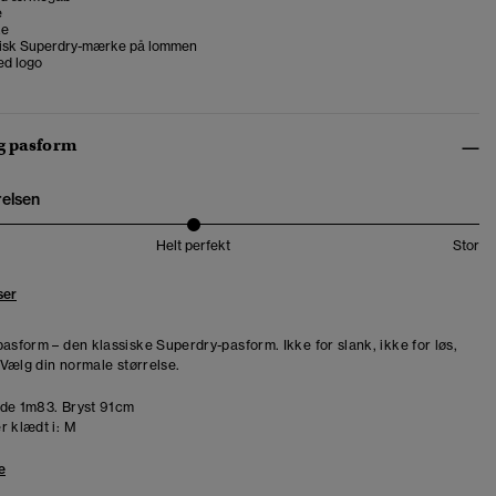
e
ke
tisk Superdry-mærke på lommen
d logo
og pasform
relsen
Helt perfekt
Stor
ser
pasform – den klassiske Superdry-pasform. Ikke for slank, ikke for løs,
. Vælg din normale størrelse.
de 1m83. Bryst 91cm
r klædt i:
M
e