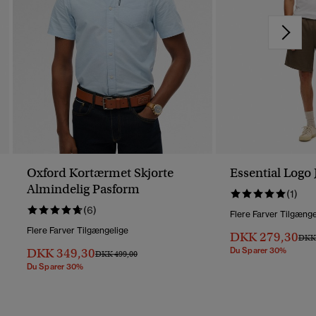
Oxford Kortærmet Skjorte
Essential Logo 
Almindelig Pasform
(1)
(6)
Flere Farver Tilgænge
Flere Farver Tilgængelige
DKK 279,30
Pris 
DKK 
DKK 349,30
Du Sparer 30%
Pris Nedsat Fra
Til
DKK 499,00
Du Sparer 30%