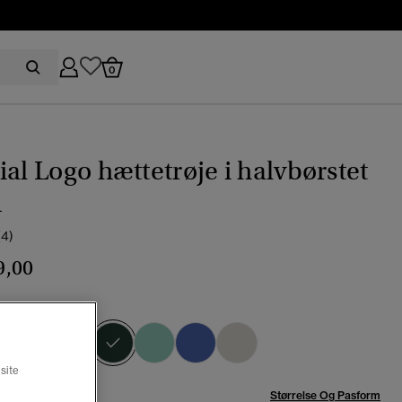
0
ial Logo hættetrøje i halvbørstet
n
(4)
9,00
l green
valgt
site
se:
Størrelse Og Pasform