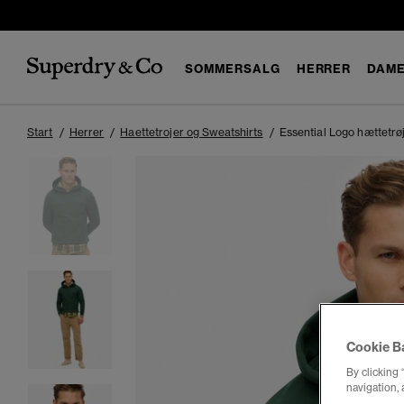
SOMMERSALG
HERRER
DAM
Start
Herrer
Haettetrojer og Sweatshirts
Essential Logo hættetrøj
Cookie B
By clicking 
navigation, 