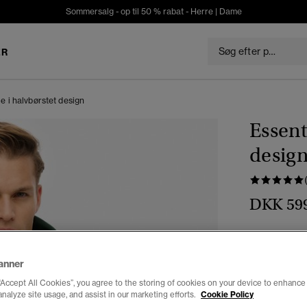
Sommersalg - op til 50 % rabat -
Herre
|
Dame
ER
e i halvbørstet design
Essent
desig
DKK 59
Farve:
ename
anner
“Accept All Cookies”, you agree to the storing of cookies on your device to enhance 
analyze site usage, and assist in our marketing efforts.
Cookie Policy
Vælg Størrel