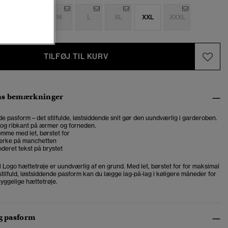
S
S
M
L
XL
XXL
XXXL
TILFØJ TIL KURV
ns bemærkninger
e pasform – det stilfulde, løstsiddende snit gør den uundværlig i garderoben.
og ribkant på ærmer og forneden.
omme med let, børstet for
ærke på manchetten
deret tekst på brystet
 Logo hættetrøje er uundværlig af en grund. Med let, børstet for for maksimal
tilfuld, løstsiddende pasform kan du lægge lag-på-lag i køligere måneder for
hyggelige hættetrøje.
og pasform