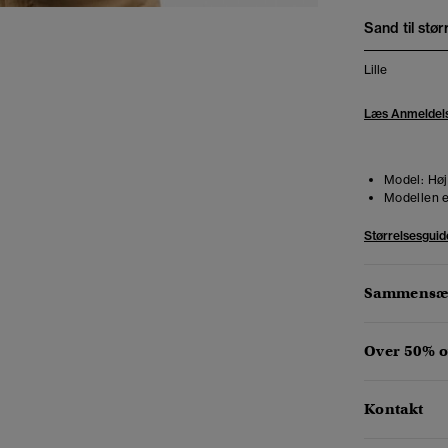
Sand til stør
Lille
Læs Anmeldel
Model:
Høj
Modellen e
Størrelsesguid
Sammensæt
Over 50% 
Kontakt