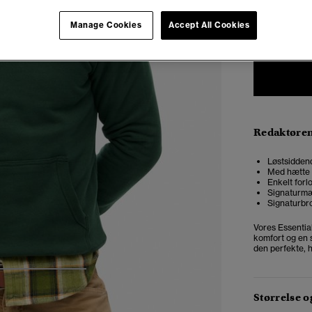
XXS
X
Manage Cookies
Accept All Cookies
Redaktøre
Løstsiddend
Med hætte 
Enkelt forl
Signaturm
Signaturbro
Vores Essential
komfort og en s
den perfekte, 
4
5
6
Størrelse 