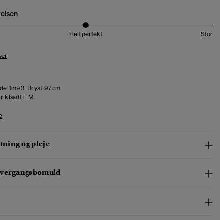
relsen
Helt perfekt
Stor
ser
de 1m93. Bryst 97cm
r klædt i:
M
e
ning og pleje
overgangsbomuld