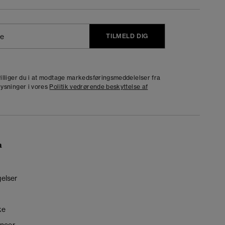
TILMELD DIG
j
dvilliger du i at modtage markedsføringsmeddelelser fra
lysninger i vores
Politik vedrørende beskyttelse af
n
gelser
ke