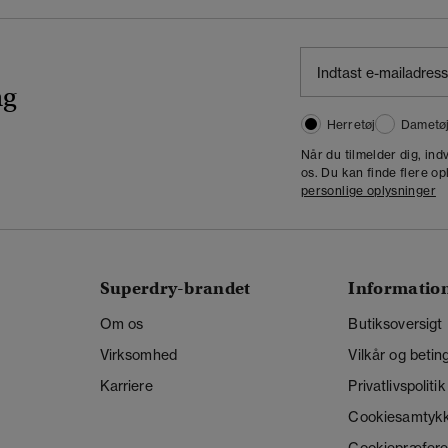
ng
Herretøj
Dametø
Når du tilmelder dig, in
os. Du kan finde flere op
personlige oplysninger
Superdry-brandet
Informatio
Om os
Butiksoversigt
Virksomhed
Vilkår og betin
Karriere
Privatlivspolitik
Cookiesamtyk