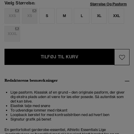
Vælg Størrelse:
Størrelse Og Pasform
XXS
XS
S
M
L
XL
XXL
XXXL
TILFØJ TIL KURV
Redaktørens bemærkninger
Lige pasform. Klassisk af en grund – den originale pasform, der giver
dig ekstra plads uden at være for løs eller posede. Så autentisk som
det kan blive.
Elastisk talje med snøre
To udvendige lommer med ribkant
Loopback børstet for med kontraststriben ned ad hvert ben
Signatur grafik på benet
En genfortolket garderobe-essentiel, Athletic Essentials Lige