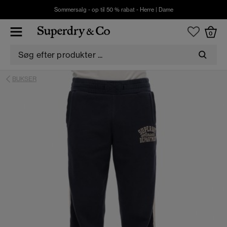
Sommersalg - op til 50 % rabat -
Herre
|
Dame
0
BUKSER