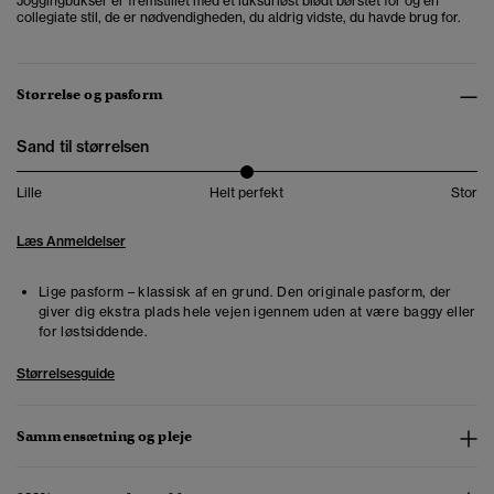
Joggingbukser er fremstillet med et luksuriøst blødt børstet for og en
collegiate stil, de er nødvendigheden, du aldrig vidste, du havde brug for.
Størrelse og pasform
Sand til størrelsen
Lille
Helt perfekt
Stor
Læs Anmeldelser
Lige pasform – klassisk af en grund. Den originale pasform, der
giver dig ekstra plads hele vejen igennem uden at være baggy eller
for løstsiddende.
Størrelsesguide
Sammensætning og pleje