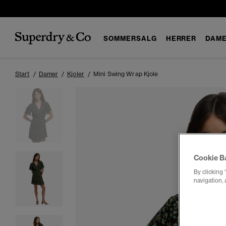
SOMMERSALG
HERRER
DAM
Start
Damer
Kjoler
Mini Swing Wrap Kjole
Cookie B
By clicking 
navigation, 