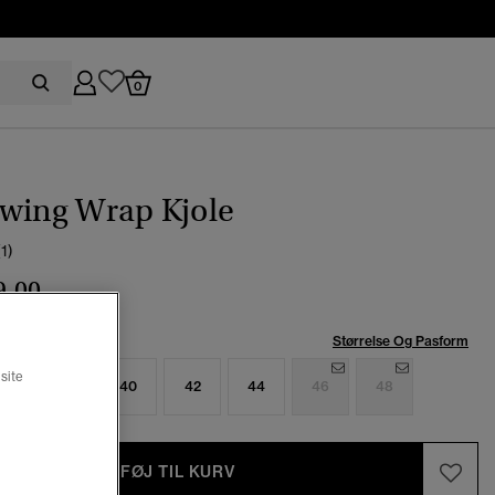
0
Swing Wrap Kjole
(1)
9,00
se:
Størrelse Og Pasform
site
6
38
40
42
44
46
48
TILFØJ TIL KURV