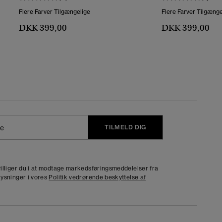
Flere Farver Tilgængelige
Flere Farver Tilgænge
DKK 399,00
DKK 399,00
TILMELD DIG
j
dvilliger du i at modtage markedsføringsmeddelelser fra
lysninger i vores
Politik vedrørende beskyttelse af