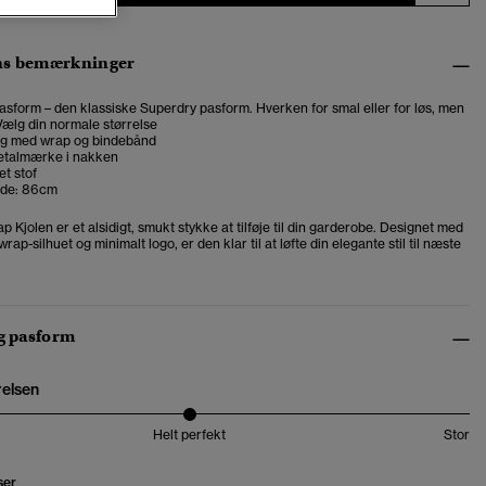
ns bemærkninger
asform – den klassiske Superdry pasform. Hverken for smal eller for løs, men
. Vælg din normale størrelse
g med wrap og bindebånd
etalmærke i nakken
et stof
de: 86cm
 Kjolen er et alsidigt, smukt stykke at tilføje til din garderobe. Designet med
rap-silhuet og minimalt logo, er den klar til at løfte din elegante stil til næste
og pasform
relsen
Helt perfekt
Stor
ser