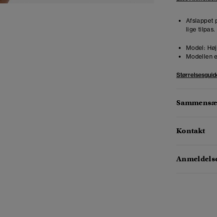
Afslappet 
lige tilpas
Model:
Høj
Modellen e
Størrelsesguid
Sammensæt
Kontakt
Anmeldelse