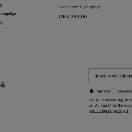
2)
Flere Farver Tilgængelige
lgængelige
DKK 399,00
0
ng
Herretøj
Dametø
Når du tilmelder dig, in
os. Du kan finde flere op
personlige oplysninger