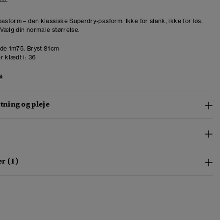
pasform – den klassiske Superdry-pasform. Ikke for slank, ikke for løs,
. Vælg din normale størrelse.
de 1m75. Bryst 81cm
r klædt i:
36
e
ning og pleje
r (1)