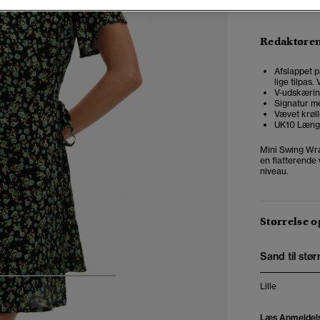
Redaktøre
Afslappet p
lige tilpas
V-udskærin
Signatur m
Vævet krøll
UK10 Læng
Mini Swing Wrap
en flatterende w
niveau.
Størrelse 
Sand til stør
5
6
7
8
Lille
Læs Anmeldel