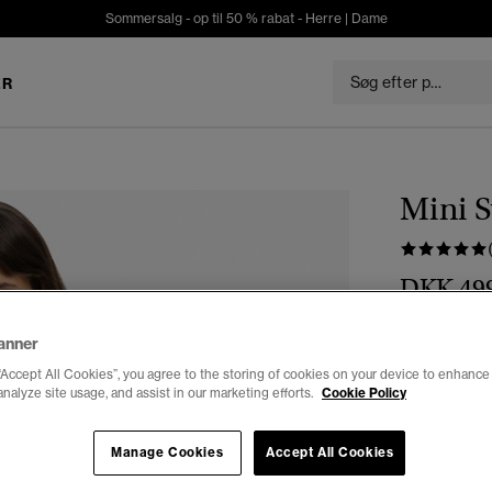
Sommersalg - op til 50 % rabat -
Herre
|
Dame
ER
Mini 
DKK 49
Vælg Størrel
anner
“Accept All Cookies”, you agree to the storing of cookies on your device to enhance 
34
3
analyze site usage, and assist in our marketing efforts.
Cookie Policy
Manage Cookies
Accept All Cookies