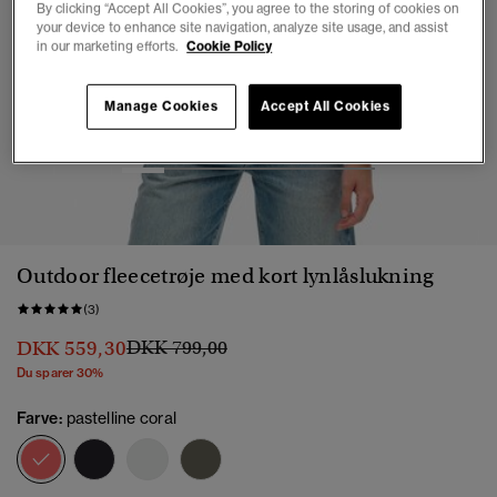
By clicking “Accept All Cookies”, you agree to the storing of cookies on
your device to enhance site navigation, analyze site usage, and assist
in our marketing efforts.
Cookie Policy
Manage Cookies
Accept All Cookies
1
2
3
4
5
6
Outdoor fleecetrøje med kort lynlåslukning
(3)
Pris nedsat fra
til
DKK 559,30
DKK 799,00
Du sparer 30%
Farve:
pastelline coral
valgt