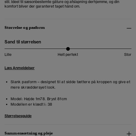
stil. Ideel til sæsonbestemte gåture og afslapning derhjemme, og din
komfort bliver der garanteret taget hånd om.
Størrelse og pasform
Sand til størrelsen
Lille
Helt perfekt
Stor
Læs Anmeldelser
Slank pasform – designet til at sidde tættere på kroppen og give et
mere skræddersyet look.
Model:
Højde 1m78. Bryst 81cm
Modellen er klædt i:
38
Størrelsesguide
Sammensætning og pleje