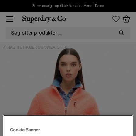
Sommersalg - op til 50 % rabat -
Herre
|
Dame
0
HAETTETROJER OG SWEATSHIRTS
Cookie Banner