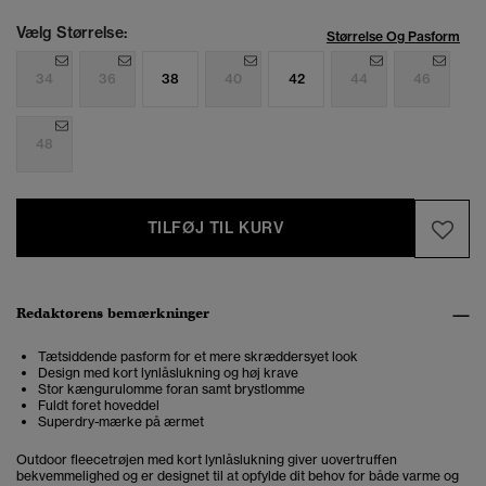
Vælg Størrelse:
Størrelse Og Pasform
34
36
38
40
42
44
46
48
TILFØJ TIL KURV
Redaktørens bemærkninger
Tætsiddende pasform for et mere skræddersyet look
Design med kort lynlåslukning og høj krave
Stor kængurulomme foran samt brystlomme
Fuldt foret hoveddel
Superdry-mærke på ærmet
Outdoor fleecetrøjen med kort lynlåslukning giver uovertruffen
bekvemmelighed og er designet til at opfylde dit behov for både varme og