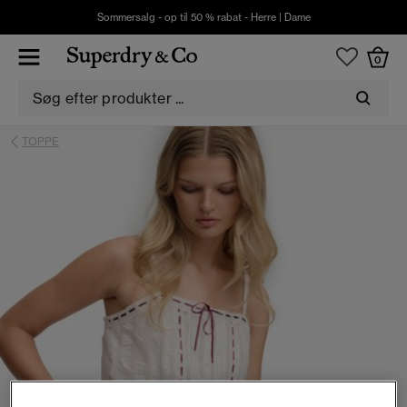
Sommersalg - op til 50 % rabat -
Herre
|
Dame
0
TOPPE