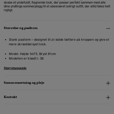
skabe et yndefuldt, flagrende look, der passer perfekt sammen med alle
dine yndlings sommerplagg til et ubesværet solrigt outfit, der altid føles helt
rigtigt.
Størrelse og pasform
Slank pasform – designet til at sidde tættere på kroppen og give et
mere skræddersyet look.
Model:
Højde 1m75. Bryst 81cm
Modellen er klædt i:
38
Størrelsesguide
Sammensætning og pleje
Kontakt