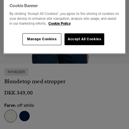
Cookie Banner
By clicking “Accept All Cookies”, you agree to the storing of cookies on
your device to enhance site navigation, analyze site usage, and assist
in our marketing efforts.
Cookie Policy
Manage Cookies
Accept All Cookies
1
2
3
4
5
6
7
NYHEDER
Blondetop med stropper
DKK 349,00
Farve:
off white
valgt