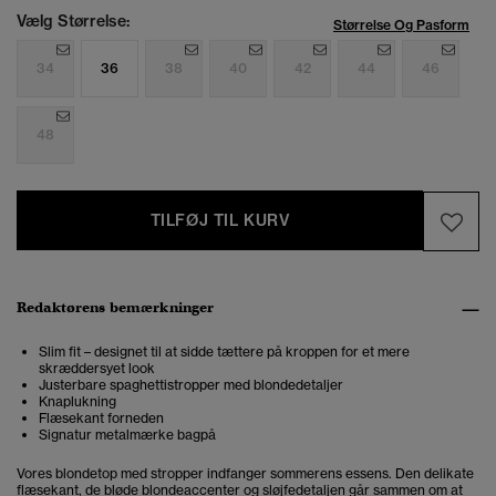
Vælg Størrelse:
Størrelse Og Pasform
34
36
38
40
42
44
46
48
TILFØJ TIL KURV
Redaktørens bemærkninger
Slim fit – designet til at sidde tættere på kroppen for et mere
skræddersyet look
Justerbare spaghettistropper med blondedetaljer
Knaplukning
Flæsekant forneden
Signatur metalmærke bagpå
Vores blondetop med stropper indfanger sommerens essens. Den delikate
flæsekant, de bløde blondeaccenter og sløjfedetaljen går sammen om at