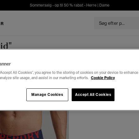
Sommersalg - op til 50 % rabat -
Herre
|
Dame
ER
id"
anner
“Accept All Cookies”, you agree to the storing of cookies on your device to enhance 
analyze site usage, and assist in our marketing efforts.
Cookie Policy
Manage Cookies
Accept All Cookies