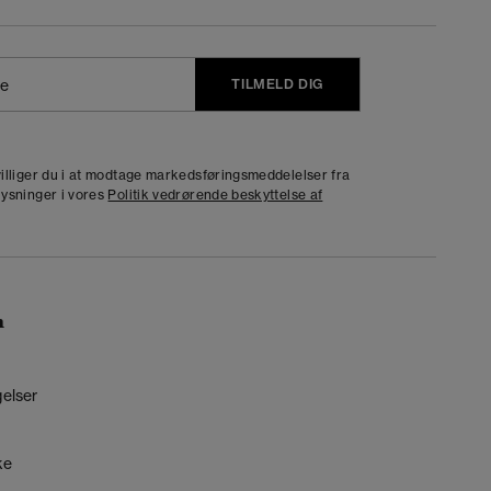
TILMELD DIG
j
dvilliger du i at modtage markedsføringsmeddelelser fra
lysninger i vores
Politik vedrørende beskyttelse af
n
gelser
ke