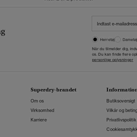
ng
Herretøj
Dametø
Når du tilmelder dig, in
os. Du kan finde flere op
personlige oplysninger
Superdry-brandet
Informatio
Om os
Butiksoversigt
Virksomhed
Vilkår og betin
Karriere
Privatlivspolitik
Cookiesamtyk