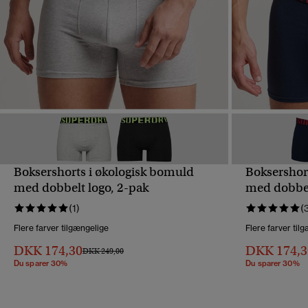
Boksershorts i økologisk bomuld
Boksershor
HURTIGVISNING
med dobbelt logo, 2-pak
med dobbel
(1)
(
Flere farver tilgængelige
Flere farver til
DKK 174,30
DKK 174,3
Pris nedsat fra
til
DKK 249,00
Du sparer 30%
Du sparer 30%