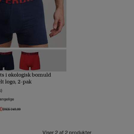
ts i økologisk bomuld
HURTIGVISNING
t logo, 2-pak
3)
gængelige
0
Pris nedsat fra
til
DKK 249,00
Viser 2 af 2 produkter