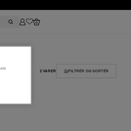
0
site
2 VARER
FILTRÉR OG SORTÉR