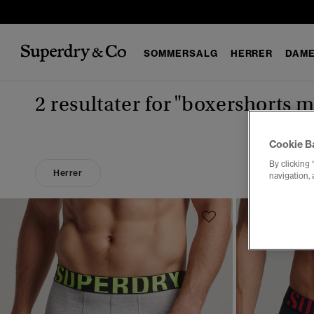
SOMMERSALG
HERRER
DAM
2 resultater for
"boxershorts m
Cookie B
By clicking 
Herrer
navigation, 